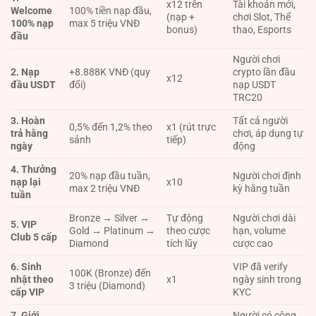
x12 trên
Tài khoản mới,
Welcome
100% tiền nạp đầu,
(nạp +
chơi Slot, Thể
100% nạp
max 5 triệu VNĐ
bonus)
thao, Esports
đầu
Người chơi
2. Nạp
+8.888K VNĐ (quy
crypto lần đầu
x12
đầu USDT
đổi)
nạp USDT
TRC20
3. Hoàn
Tất cả người
0,5% đến 1,2% theo
x1 (rút trực
trả hằng
chơi, áp dụng tự
sảnh
tiếp)
ngày
động
4. Thưởng
20% nạp đầu tuần,
Người chơi định
nạp lại
x10
max 2 triệu VNĐ
kỳ hằng tuần
tuần
Bronze → Silver →
Tự động
Người chơi dài
5. VIP
Gold → Platinum →
theo cược
hạn, volume
Club 5 cấp
Diamond
tích lũy
cược cao
6. Sinh
VIP đã verify
100K (Bronze) đến
nhật theo
x1
ngày sinh trong
3 triệu (Diamond)
cấp VIP
KYC
7. Giới
Người có cộng