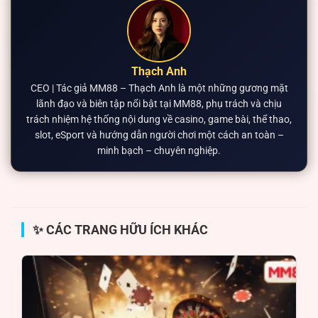
Thạch Anh
CEO | Tác giả MM88 – Thạch Anh là một những gương mặt
lãnh đạo và biên tập nổi bật tại MM88, phụ trách và chịu
trách nhiệm hệ thống nội dung về casino, game bài, thể thao,
slot, eSport và hướng dẫn người chơi một cách an toàn –
minh bạch – chuyên nghiệp.
✨ CÁC TRANG HỮU ÍCH KHÁC