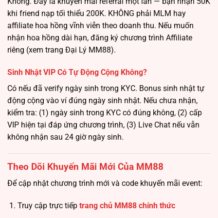
Không. Đây là khuyến mãi referral một lần — bạn nhận 50K
khi friend nạp tối thiểu 200K. KHÔNG phải MLM hay
affiliate hoa hồng vĩnh viễn theo doanh thu. Nếu muốn
nhận hoa hồng dài hạn, đăng ký chương trình Affiliate
riêng (xem trang Đại Lý MM88).
Sinh Nhật VIP Có Tự Động Cộng Không?
Có nếu đã verify ngày sinh trong KYC. Bonus sinh nhật tự
động cộng vào ví đúng ngày sinh nhật. Nếu chưa nhận,
kiểm tra: (1) ngày sinh trong KYC có đúng không, (2) cấp
VIP hiện tại đáp ứng chương trình, (3) Live Chat nếu vẫn
không nhận sau 24 giờ ngày sinh.
Theo Dõi Khuyến Mãi Mới Của MM88
Để cập nhật chương trình mới và code khuyến mãi event:
Truy cập trực tiếp
trang chủ MM88 chính thức