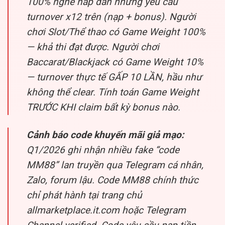
100% nghe hấp dẫn nhưng yêu cầu
turnover x12 trên (nạp + bonus). Người
chơi Slot/Thể thao có Game Weight 100%
— khả thi đạt được. Người chơi
Baccarat/Blackjack có Game Weight 10%
— turnover thực tế GẤP 10 LẦN, hầu như
không thể clear. Tính toán Game Weight
TRƯỚC KHI claim bất kỳ bonus nào.
Cảnh báo code khuyến mãi giả mạo:
Q1/2026 ghi nhận nhiều fake “code
MM88” lan truyền qua Telegram cá nhân,
Zalo, forum lậu. Code MM88 chính thức
chỉ phát hành tại trang chủ
allmarketplace.it.com hoặc Telegram