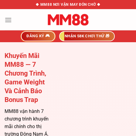
Chuyển
🍀 MM88 NƠI VẬN MAY ĐÓN CHỜ 🍀
đến
nội
dung
ĐĂNG KÝ 🎮
NHẬN 58K CHƠI THỬ 🎁
Khuyến Mãi
MM88 — 7
Chương Trình,
Game Weight
Và Cảnh Báo
Bonus Trap
MM88 vận hành 7
chương trình khuyến
mãi chính cho thị
trường Đông Nam Á.