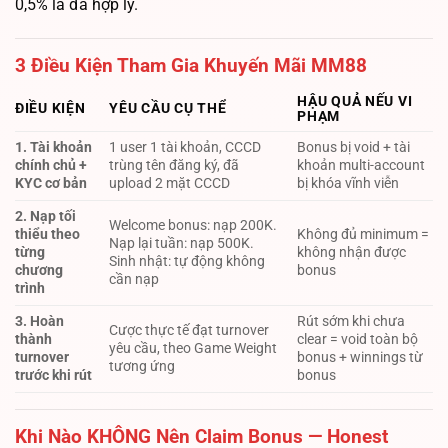
0,5% là đã hợp lý.
3 Điều Kiện Tham Gia Khuyến Mãi MM88
HẬU QUẢ NẾU VI
ĐIỀU KIỆN
YÊU CẦU CỤ THỂ
PHẠM
1. Tài khoản
1 user 1 tài khoản, CCCD
Bonus bị void + tài
chính chủ +
trùng tên đăng ký, đã
khoản multi-account
KYC cơ bản
upload 2 mặt CCCD
bị khóa vĩnh viễn
2. Nạp tối
Welcome bonus: nạp 200K.
thiểu theo
Không đủ minimum =
Nạp lại tuần: nạp 500K.
từng
không nhận được
Sinh nhật: tự động không
chương
bonus
cần nạp
trình
3. Hoàn
Rút sớm khi chưa
Cược thực tế đạt turnover
thành
clear = void toàn bộ
yêu cầu, theo Game Weight
turnover
bonus + winnings từ
tương ứng
trước khi rút
bonus
Khi Nào KHÔNG Nên Claim Bonus — Honest