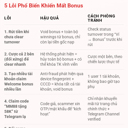
5 Lỗi Phổ Biến Khiến Mất Bonus
CÁCH PHÒNG
LỖI
HẬU QUẢ
TRÁNH
Check status
1. Rút tiền khi
Void bonus + toàn bộ
turnover trong “Ví
chưa clear
winnings từ bonus, chỉ
→ Bonus” trước khi
turnover
còn lại tiền gốc nạp
rút
2. Cược cả 2 bên
Hệ thống phát hiện =
Cược một bên, theo
(đối xứng) để
hủy toàn bộ bonus + có
chiến lược thực tế
clear nhanh
thể khóa TK vĩnh viễn
3. Tạo nhiều tài
Anti-fraud phát hiện qua
1 user 1 tài khoản,
khoản claim
device fingerprint +
không bao giờ tạo
Welcome bonus
CCCD = khóa tất cả tài
phụ
nhiều lần
khoản, void bonus
Chỉ nhận khuyến
4. Claim code
Code giả, scammer xin
mãi từ trang chủ
“MM88 tặng
OTP/mật khẩu để “kích
chính thức +
58K” từ
hoạt”
Telegram Channel
Telegram lạ
verified