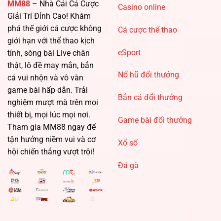
MM88
– Nhà Cái Cá Cược
Casino online
Giải Trí Đỉnh Cao! Khám
phá thế giới cá cược không
Cá cược thể thao
giới hạn với thể thao kịch
eSport
tính, sòng bài Live chân
thật, lô đề may mắn, bắn
Nổ hũ đổi thưởng
cá vui nhộn và vô vàn
game bài hấp dẫn. Trải
Bắn cá đổi thưởng
nghiệm mượt mà trên mọi
thiết bị, mọi lúc mọi nơi.
Game bài đổi thưởng
Tham gia MM88 ngay để
tận hưởng niềm vui và cơ
Xổ số
hội chiến thắng vượt trội!
Đá gà