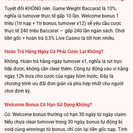
Tuyệt đối KHÔNG nên. Game Weight Baccarat là 10%,
nghĩa là turnover thực tế gấp 10 lần. Welcome bonus 1
triệu (1tr nạp + 1tr bonus, turnover x12) sẽ yêu cầu cược
thực tế 240 triệu Baccarat — gấp 240 lần ngân sách. Chơi
tiền gốc + hoàn trả 0,5% Live Casino là tốt hơn nhiều.
Hoàn Trả Hằng Ngày Có Phải Cược Lại Không?
Không. Hoàn trả hằng ngày turnover x1, nghĩa là rút trực
tiếp được, không cần clear thêm. Cộng tự động vào ví hằng
ngày 12h trưa cho cược của ngày hôm trước. Đây là
chương trình ưu đãi đơn giản và phù hợp nhất cho người
chơi định kỳ.
Welcome Bonus Có Hạn Sử Dụng Không?
Có. Welcome bonus thường có hạn 30 ngày từ ngày claim.
Nếu chưa clear turnover trong 30 ngày, bonus tự động bị
void cùng winnings từ bonus, chỉ còn lại tiền gốc nạp. Tính