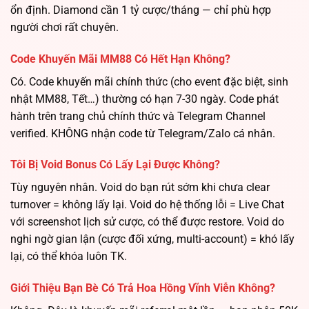
ổn định. Diamond cần 1 tỷ cược/tháng — chỉ phù hợp
người chơi rất chuyên.
Code Khuyến Mãi MM88 Có Hết Hạn Không?
Có. Code khuyến mãi chính thức (cho event đặc biệt, sinh
nhật MM88, Tết…) thường có hạn 7-30 ngày. Code phát
hành trên trang chủ chính thức và Telegram Channel
verified. KHÔNG nhận code từ Telegram/Zalo cá nhân.
Tôi Bị Void Bonus Có Lấy Lại Được Không?
Tùy nguyên nhân. Void do bạn rút sớm khi chưa clear
turnover = không lấy lại. Void do hệ thống lỗi = Live Chat
với screenshot lịch sử cược, có thể được restore. Void do
nghi ngờ gian lận (cược đối xứng, multi-account) = khó lấy
lại, có thể khóa luôn TK.
Giới Thiệu Bạn Bè Có Trả Hoa Hồng Vĩnh Viễn Không?