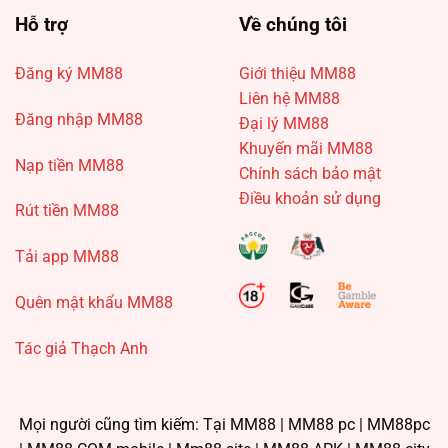
Hỗ trợ
Về chúng tôi
Đăng ký MM88
Giới thiệu MM88
Liên hệ MM88
Đăng nhập MM88
Đại lý MM88
Khuyến mãi MM88
Nạp tiền MM88
Chính sách bảo mật
Điều khoản sử dụng
Rút tiền MM88
Tải app MM88
Quên mật khẩu MM88
Tác giả Thạch Anh
Mọi người cũng tìm kiếm: Tại MM88 | MM88 pc | MM88pc