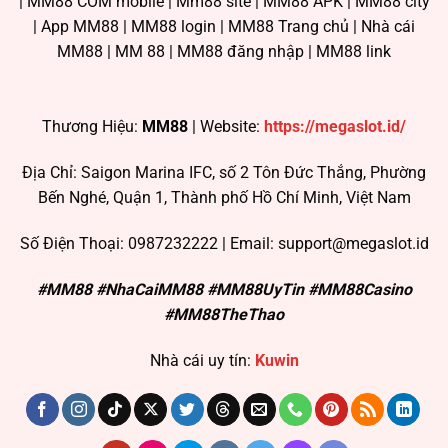
| MM88 COM mobile | Mm88 site | MM88 APK | MM88 city
| App MM88 | MM88 login | MM88 Trang chủ | Nhà cái
MM88 | MM 88 | MM88 đăng nhập | MM88 link
Thương Hiệu:
MM88
| Website:
https://megaslot.id/
Địa Chỉ: Saigon Marina IFC, số 2 Tôn Đức Thắng, Phường
Bến Nghé, Quận 1, Thành phố Hồ Chí Minh, Việt Nam
Số Điện Thoại: 0987232222 | Email:
support@megaslot.id
#MM88 #NhaCaiMM88 #MM88UyTin #MM88Casino
#MM88TheThao
Nhà cái uy tín:
Kuwin