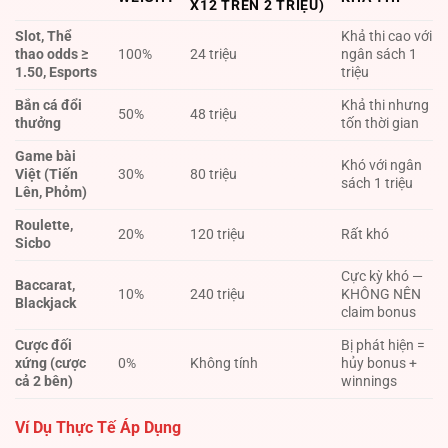
X12 TRÊN 2 TRIỆU)
Slot, Thể
Khả thi cao với
thao odds ≥
100%
24 triệu
ngân sách 1
1.50, Esports
triệu
Bắn cá đổi
Khả thi nhưng
50%
48 triệu
thưởng
tốn thời gian
Game bài
Khó với ngân
Việt (Tiến
30%
80 triệu
sách 1 triệu
Lên, Phỏm)
Roulette,
20%
120 triệu
Rất khó
Sicbo
Cực kỳ khó —
Baccarat,
10%
240 triệu
KHÔNG NÊN
Blackjack
claim bonus
Cược đối
Bị phát hiện =
xứng (cược
0%
Không tính
hủy bonus +
cả 2 bên)
winnings
Ví Dụ Thực Tế Áp Dụng