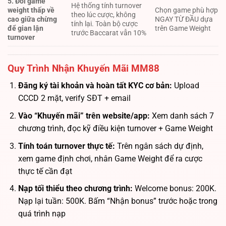
5. Đổi game
Hệ thống tính turnover
weight thấp về
Chọn game phù hợp
theo lúc cược, không
cao giữa chừng
NGAY TỪ ĐẦU dựa
tính lại. Toàn bộ cược
để gian lận
trên Game Weight
trước Baccarat vẫn 10%
turnover
Quy Trình Nhận Khuyến Mãi MM88
Đăng ký tài khoản và hoàn tất KYC cơ bản:
Upload
CCCD 2 mặt, verify SĐT + email
Vào “Khuyến mãi” trên website/app:
Xem danh sách 7
chương trình, đọc kỹ điều kiện turnover + Game Weight
Tính toán turnover thực tế:
Trên ngân sách dự định,
xem game định chơi, nhân Game Weight để ra cược
thực tế cần đạt
Nạp tối thiểu theo chương trình:
Welcome bonus: 200K.
Nạp lại tuần: 500K. Bấm “Nhận bonus” trước hoặc trong
quá trình nạp