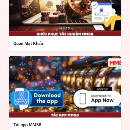
Quên Mật Khẩu
Tải app MM88