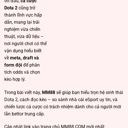
thi đấu,
cá cược
Dota 2
cũng trở
thành lĩnh vực hấp
dẫn, mang lại trải
nghiệm vừa chiến
thuật, vừa dữ liệu –
nơi người chơi có thể
vận dụng hiểu biết
về
meta, draft và
form đội
để phân
tích odds và chọn
kèo hợp lý.
Trong bài viết này,
MM88
sẽ giúp bạn hiểu trọn hệ sinh thái
Dota 2, cách đọc kèo – so sánh nhà cái eSport uy tín, và
chiến lược cá cược có trách nhiệm dành cho cả người mới
lẫn bettor trung cấp.
Cập nhật link vào trang chủ MM88.COM mới nhất: