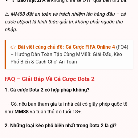
📱
Bảo mật 2FA
& không chia sẻ OTP qua bên thứ ba.
⚠️
MM88 đặt an toàn và trách nhiệm lên hàng đầu – cá
cược eSport là hình thức giải trí, không phải nguồn thu
nhập.
👉
Bài viết cùng chủ đề:
Cá Cược FIFA Online 4
(FO4)
– Hướng Dẫn Toàn Tập Cùng MM88: Giải Đấu, Kèo
Phổ Biến & Cách Chơi An Toàn
FAQ – Giải Đáp Về Cá Cược Dota 2
1. Cá cược Dota 2 có hợp pháp không?
→ Có, nếu bạn tham gia tại nhà cái có giấy phép quốc tế
như
MM88
và tuân thủ độ tuổi 18+.
2. Những loại kèo phổ biến nhất trong Dota 2 là gì?