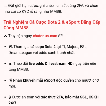
→ Đặt giới hạn cược, ghi chép lịch sử, dùng 2FA, và chọn
nhà cái có KYC rõ ràng như MM88.
Trải Nghiệm Cá Cược Dota 2 & eSport Đẳng Cấp
Cùng MM88
🔥 Truy cập ngay
chater.us.com
để:
🎮 Tham gia
cá cược Dota 2
tại TI, Majors, ESL,
DreamLeague với odds cạnh tranh nhất.
📊 Theo dõi
live odds & livestream HD
ngay trên nền
tảng MM88.
💰 Nhận
khuyến mãi eSport độc quyền
cho người chơi
mới.
🔒 Cược an toàn với
xác thực 2FA, bảo mật SSL, CSKH
24/7
.