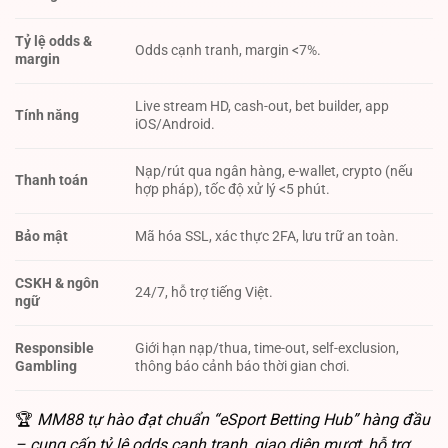
Tỷ lệ odds &
Odds cạnh tranh, margin <7%.
margin
Live stream HD, cash-out, bet builder, app
Tính năng
iOS/Android.
Nạp/rút qua ngân hàng, e-wallet, crypto (nếu
Thanh toán
hợp pháp), tốc độ xử lý <5 phút.
Bảo mật
Mã hóa SSL, xác thực 2FA, lưu trữ an toàn.
CSKH & ngôn
24/7, hỗ trợ tiếng Việt.
ngữ
Responsible
Giới hạn nạp/thua, time-out, self-exclusion,
Gambling
thông báo cảnh báo thời gian chơi.
🏆
MM88
tự hào đạt chuẩn “eSport Betting Hub” hàng đầu
– cung cấp tỷ lệ odds cạnh tranh, giao diện mượt, hỗ trợ