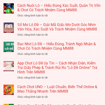
Cách
–
Suất
Chơi
Bắt
Cách Nuôi Lô – Hiểu Đúng Xác Suất, Quản Trị Vốn
Hướng
Và
Có
Lô
Dẫn
& Chơi Có Trách Nhiệm Cùng MM88
Cách
Trách
Chuẩn
Mua
Quản
Nhiệm
ở
Chức năng bình luận bị tắt
–
Vé,
Trị
Cùng
Cách
Hiểu
Dò
Vốn
MM88
Nuôi
Sổ Mơ Lô Đề – Giải Mã Giấc Mơ Dưới Góc Nhìn
Dữ
Vé
An
Lô
Liệu,
Văn Hóa, Xác Suất Và Trách Nhiệm Cùng MM88
&
Toàn
–
Quản
Lĩnh
Cùng
ở
Chức năng bình luận bị tắt
Hiểu
Trị
Thưởng
MM88
Sổ
Đúng
Vốn
An
Mơ
Bạc Nhớ Lô Đề – Hiểu Đúng, Tránh Ngộ Nhận &
Xác
&
Toàn
Lô
Suất,
Chơi Có Trách Nhiệm Cùng MM88
Chơi
Cùng
Đề
Quản
Có
MM88
ở
Chức năng bình luận bị tắt
–
Trị
Trách
Bạc
Giải
Vốn
Nhiệm
Nhớ
App Chơi Lô Đề Uy Tín – Cách Nhận Diện, Kiểm
Mã
&
Cùng
Lô
Giấc
Tra Giấy Phép & Tránh Rủi Ro “Lô Đề Online” Trá
Chơi
MM88
Đề
Mơ
Có
Hình Trên MM88
–
Dưới
Trách
ở
Chức năng bình luận bị tắt
Hiểu
Góc
Nhiệm
App
Đúng,
Nhìn
Cùng
Chơi
Tránh
Cách Chơi UNO – Luật Chuẩn, Biến Thể Online &
Văn
MM88
Lô
Ngộ
Hóa,
Mẹo Thắng Nhanh Trên MM88
Đề
Nhận
Xác
ở
Chức năng bình luận bị tắt
Uy
&
Suất
Cách
Tín
Chơi
Và
Chơi