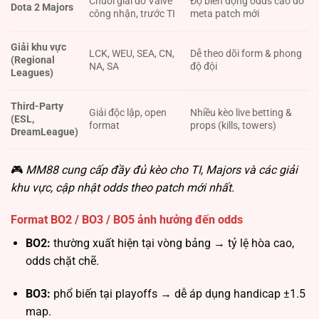
Chuỗi giải do Valve
Độ biến động odds cao do
Dota 2 Majors
công nhận, trước TI
meta patch mới
Giải khu vực
LCK, WEU, SEA, CN,
Dễ theo dõi form & phong
(Regional
NA, SA
độ đội
Leagues)
Third-Party
Giải độc lập, open
Nhiều kèo live betting &
(ESL,
format
props (kills, towers)
DreamLeague)
🎮
MM88 cung cấp đầy đủ kèo cho TI, Majors và các giải
khu vực, cập nhật odds theo patch mới nhất.
Format BO2 / BO3 / BO5 ảnh hưởng đến odds
BO2:
thường xuất hiện tại vòng bảng → tỷ lệ hòa cao,
odds chặt chẽ.
BO3:
phổ biến tại playoffs → dễ áp dụng handicap ±1.5
map.