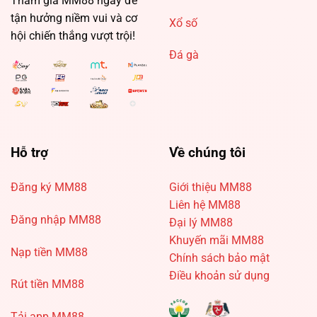
Tham gia MM88 ngay để
tận hưởng niềm vui và cơ
Xổ số
hội chiến thắng vượt trội!
Đá gà
Hỗ trợ
Về chúng tôi
Đăng ký MM88
Giới thiệu MM88
Liên hệ MM88
Đăng nhập MM88
Đại lý MM88
Khuyến mãi MM88
Nạp tiền MM88
Chính sách bảo mật
Điều khoản sử dụng
Rút tiền MM88
Tải app MM88