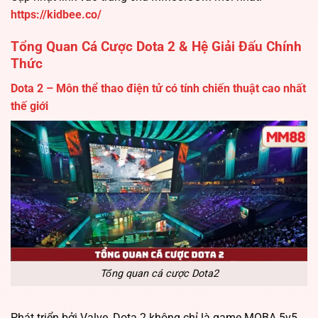
https://kidbee.co/
Tổng Quan Cá Cược Dota 2 & Hệ Giải Đấu Chính
Thức
Dota 2 – Môn thể thao điện tử có tính chiến thuật cao nhất
thế giới
Tổng quan cá cược Dota2
Phát triển bởi Valve, Dota 2 không chỉ là game MOBA 5v5