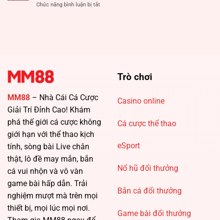
Phổ
ở
Chức năng bình luận bị tắt
Hướng
Chiến
Biến
Top
Dẫn
Thuật
Nhất
10
Cơ
&
Hiện
Cổng
Bản,
Cách
Nay
Game
Cách
Chơi
Uy
Tải,
Online
Tín,
Nạp
Chuẩn
Hướng
Rút
Nhất
Dẫn
Và
Tại
Trò chơi
Tải
Chơi
MM88
&
An
MM88
– Nhà Cái Cá Cược
Rút
Toàn
Casino online
Thưởng
Tại
Giải Trí Đỉnh Cao! Khám
Minh
MM88
phá thế giới cá cược không
Bạch
Cá cược thể thao
giới hạn với thể thao kịch
eSport
tính, sòng bài Live chân
thật, lô đề may mắn, bắn
Nổ hũ đổi thưởng
cá vui nhộn và vô vàn
game bài hấp dẫn. Trải
Bắn cá đổi thưởng
nghiệm mượt mà trên mọi
thiết bị, mọi lúc mọi nơi.
Game bài đổi thưởng