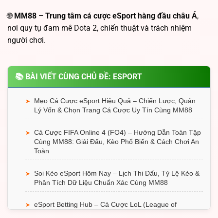
🌐
MM88 – Trung tâm cá cược eSport hàng đầu châu Á
,
nơi quy tụ đam mê Dota 2, chiến thuật và trách nhiệm
người chơi.
📚 BÀI VIẾT CÙNG CHỦ ĐỀ:
ESPORT
Mẹo Cá Cược eSport Hiệu Quả – Chiến Lược, Quản
➤
Lý Vốn & Chọn Trang Cá Cược Uy Tín Cùng MM88
Cá Cược FIFA Online 4 (FO4) – Hướng Dẫn Toàn Tập
➤
Cùng MM88: Giải Đấu, Kèo Phổ Biến & Cách Chơi An
Toàn
Soi Kèo eSport Hôm Nay – Lịch Thi Đấu, Tỷ Lệ Kèo &
➤
Phân Tích Dữ Liệu Chuẩn Xác Cùng MM88
eSport Betting Hub – Cá Cược LoL (League of
➤
Legends) Toàn Tập Cùng MM88