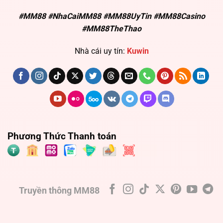
#MM88 #NhaCaiMM88 #MM88UyTin #MM88Casino
#MM88TheThao
Nhà cái uy tín:
Kuwin
Phương Thức Thanh toán
Truyền thông MM88