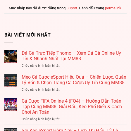
Mục nhập này đã được đăng trong
ESport
. Đánh dấu trang
permalink
.
BÀI VIẾT MỚI NHẤT
Đá Gà Trực Tiếp Thomo – Xem Đá Gà Online Uy
Tín & Nhanh Nhất Tại MM88
ở
Chức năng bình luận bị tắt
Đá
Gà
Mẹo Cá Cược eSport Hiệu Quả – Chiến Lược, Quản
Trực
Lý Vốn & Chọn Trang Cá Cược Uy Tín Cùng MM88
Tiếp
ở
Chức năng bình luận bị tắt
Thomo
Mẹo
–
Cá
Cá Cược FIFA Online 4 (FO4) – Hướng Dẫn Toàn
Xem
Cược
Đá
Tập Cùng MM88: Giải Đấu, Kèo Phổ Biến & Cách
eSport
Gà
Chơi An Toàn
Hiệu
Online
ở
Chức năng bình luận bị tắt
Quả
Uy
Cá
–
Tín
Cược
Chiến
Soi Kèo eSport Hôm Nay – Lịch Thi Đấu, Tỷ Lệ
&