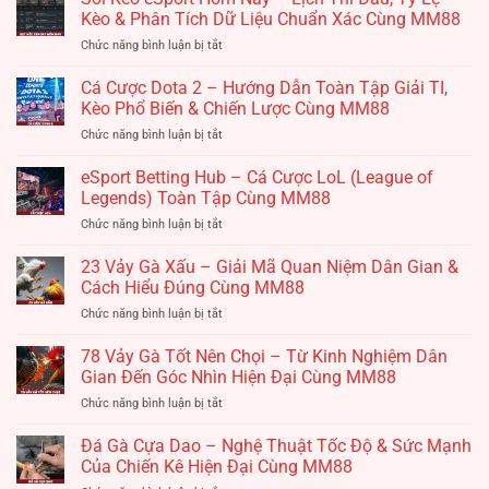
FIFA
Lược,
Nhanh
Kèo & Phân Tích Dữ Liệu Chuẩn Xác Cùng MM88
Online
Quản
Nhất
ở
Chức năng bình luận bị tắt
4
Lý
Tại
Soi
(FO4)
Vốn
MM88
Kèo
Cá Cược Dota 2 – Hướng Dẫn Toàn Tập Giải TI,
–
&
eSport
Hướng
Chọn
Kèo Phổ Biến & Chiến Lược Cùng MM88
Hôm
Dẫn
Trang
ở
Chức năng bình luận bị tắt
Nay
Toàn
Cá
Cá
–
Tập
Cược
Cược
eSport Betting Hub – Cá Cược LoL (League of
Lịch
Cùng
Uy
Dota
Thi
Legends) Toàn Tập Cùng MM88
MM88:
Tín
2
Đấu,
Giải
Cùng
ở
Chức năng bình luận bị tắt
–
Tỷ
Đấu,
MM88
eSport
Hướng
Lệ
Kèo
Betting
23 Vảy Gà Xấu – Giải Mã Quan Niệm Dân Gian &
Dẫn
Kèo
Phổ
Hub
Toàn
Cách Hiểu Đúng Cùng MM88
&
Biến
–
Tập
Phân
&
ở
Chức năng bình luận bị tắt
Cá
Giải
Tích
Cách
23
Cược
TI,
Dữ
Chơi
Vảy
78 Vảy Gà Tốt Nên Chọi – Từ Kinh Nghiệm Dân
LoL
Kèo
Liệu
An
Gà
(League
Gian Đến Góc Nhìn Hiện Đại Cùng MM88
Phổ
Chuẩn
Toàn
Xấu
of
Biến
Xác
ở
Chức năng bình luận bị tắt
–
Legends)
&
Cùng
78
Giải
Toàn
Chiến
MM88
Vảy
Đá Gà Cựa Dao – Nghệ Thuật Tốc Độ & Sức Mạnh
Mã
Tập
Lược
Gà
Quan
Của Chiến Kê Hiện Đại Cùng MM88
Cùng
Cùng
Tốt
Niệm
MM88
MM88