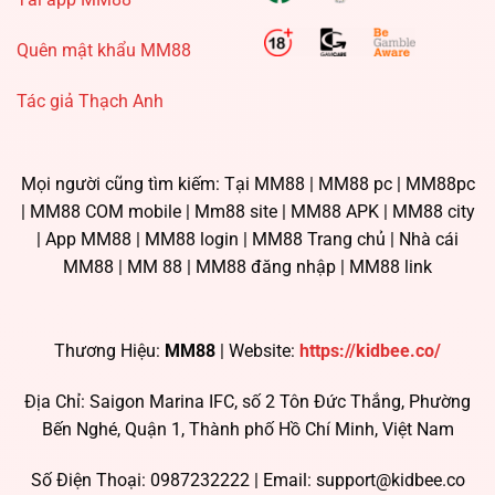
Quên mật khẩu MM88
Tác giả Thạch Anh
Mọi người cũng tìm kiếm: Tại MM88 | MM88 pc | MM88pc
| MM88 COM mobile | Mm88 site | MM88 APK | MM88 city
| App MM88 | MM88 login | MM88 Trang chủ | Nhà cái
MM88 | MM 88 | MM88 đăng nhập | MM88 link
Thương Hiệu:
MM88
| Website:
https://kidbee.co/
Địa Chỉ: Saigon Marina IFC, số 2 Tôn Đức Thắng, Phường
Bến Nghé, Quận 1, Thành phố Hồ Chí Minh, Việt Nam
Số Điện Thoại: 0987232222 | Email:
support@kidbee.co