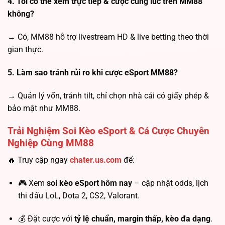
4. Tôi có thể xem trực tiếp & cược cùng lúc trên
MM88
không?
→ Có, MM88 hỗ trợ livestream HD & live betting theo thời
gian thực.
5. Làm sao tránh rủi ro khi cược eSport
MM88
?
→ Quản lý vốn, tránh tilt, chỉ chọn nhà cái có giấy phép &
bảo mật như MM88.
Trải Nghiệm Soi Kèo eSport & Cá Cược Chuyên
Nghiệp Cùng MM88
🔥 Truy cập ngay
chater.us.com
để:
🎮 Xem
soi kèo eSport hôm nay
– cập nhật odds, lịch
thi đấu LoL, Dota 2, CS2, Valorant.
💰 Đặt cược với
tỷ lệ chuẩn, margin thấp, kèo đa dạng
.