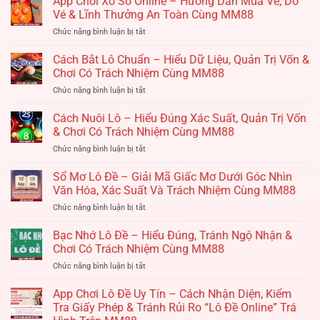
App Chơi Xổ Số Online – Hướng Dẫn Mua Vé, Dò
Cùng
36
Hiểu
Cực
Vé & Lĩnh Thưởng An Toàn Cùng MM88
MM88
Số
Đúng
Nét
ở
Chức năng bình luận bị tắt
Bất
Dữ
Cùng
App
Tử
Liệu,
MM88
Chơi
Cách Bắt Lô Chuẩn – Hiểu Dữ Liệu, Quản Trị Vốn &
–
Tránh
Xổ
Sự
Chơi Có Trách Nhiệm Cùng MM88
Ngộ
Số
Thật,
Nhận
ở
Chức năng bình luận bị tắt
Online
Xác
Và
Cách
–
Suất
Chơi
Bắt
Cách Nuôi Lô – Hiểu Đúng Xác Suất, Quản Trị Vốn
Hướng
Và
Có
Lô
Dẫn
& Chơi Có Trách Nhiệm Cùng MM88
Cách
Trách
Chuẩn
Mua
Quản
Nhiệm
ở
Chức năng bình luận bị tắt
–
Vé,
Trị
Cùng
Cách
Hiểu
Dò
Vốn
MM88
Nuôi
Sổ Mơ Lô Đề – Giải Mã Giấc Mơ Dưới Góc Nhìn
Dữ
Vé
An
Lô
Liệu,
Văn Hóa, Xác Suất Và Trách Nhiệm Cùng MM88
&
Toàn
–
Quản
Lĩnh
Cùng
ở
Chức năng bình luận bị tắt
Hiểu
Trị
Thưởng
MM88
Sổ
Đúng
Vốn
An
Mơ
Bạc Nhớ Lô Đề – Hiểu Đúng, Tránh Ngộ Nhận &
Xác
&
Toàn
Lô
Suất,
Chơi Có Trách Nhiệm Cùng MM88
Chơi
Cùng
Đề
Quản
Có
MM88
ở
Chức năng bình luận bị tắt
–
Trị
Trách
Bạc
Giải
Vốn
Nhiệm
Nhớ
App Chơi Lô Đề Uy Tín – Cách Nhận Diện, Kiểm
Mã
&
Cùng
Lô
Giấc
Tra Giấy Phép & Tránh Rủi Ro “Lô Đề Online” Trá
Chơi
MM88
Đề
Mơ
Có