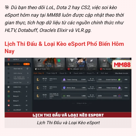
🎯
Dù bạn theo dõi LoL, Dota 2 hay CS2, việc soi kèo
eSport hôm nay tại MM88 luôn được cập nhật theo thời
gian thực, tích hợp dữ liệu từ các nguồn chính thức như
HLTV, Dotabuff, Oracle’s Elixir và VLR.gg.
Lịch Thi Đấu & Loại Kèo eSport Phổ Biến Hôm
Nay
Lịch Thi Đấu và Loại Kèo eSport