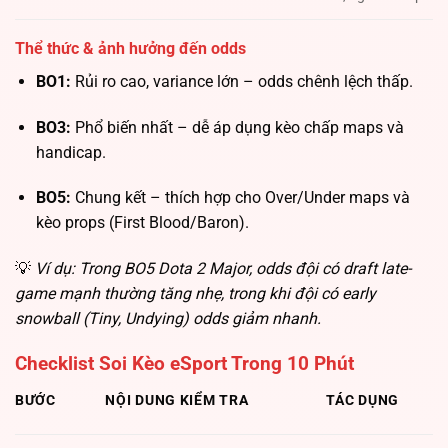
Thể thức & ảnh hưởng đến odds
BO1:
Rủi ro cao, variance lớn – odds chênh lệch thấp.
BO3:
Phổ biến nhất – dễ áp dụng kèo chấp maps và
handicap.
BO5:
Chung kết – thích hợp cho Over/Under maps và
kèo props (First Blood/Baron).
💡
Ví dụ: Trong BO5 Dota 2 Major, odds đội có draft late-
game mạnh thường tăng nhẹ, trong khi đội có early
snowball (Tiny, Undying) odds giảm nhanh.
Checklist Soi Kèo eSport Trong 10 Phút
BƯỚC
NỘI DUNG KIỂM TRA
TÁC DỤNG