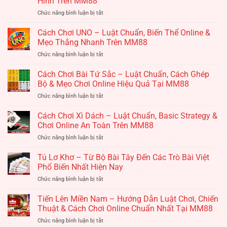
Hình Trên MM88
–
Dưới
Trách
ở
Chức năng bình luận bị tắt
Hiểu
Góc
Nhiệm
App
Đúng,
Nhìn
Cùng
Chơi
Tránh
Cách Chơi UNO – Luật Chuẩn, Biến Thể Online &
Văn
MM88
Lô
Ngộ
Hóa,
Mẹo Thắng Nhanh Trên MM88
Đề
Nhận
Xác
ở
Chức năng bình luận bị tắt
Uy
&
Suất
Cách
Tín
Chơi
Và
Chơi
Cách Chơi Bài Tứ Sắc – Luật Chuẩn, Cách Ghép
–
Có
Trách
UNO
Cách
Trách
Bộ & Mẹo Chơi Online Hiệu Quả Tại MM88
Nhiệm
–
Nhận
Nhiệm
Cùng
ở
Chức năng bình luận bị tắt
Luật
Diện,
Cùng
MM88
Cách
Chuẩn,
Kiểm
MM88
Chơi
Cách Chơi Xì Dách – Luật Chuẩn, Basic Strategy &
Biến
Tra
Bài
Thể
Chơi Online An Toàn Trên MM88
Giấy
Tứ
Online
Phép
ở
Chức năng bình luận bị tắt
Sắc
&
&
Cách
–
Mẹo
Tránh
Chơi
Tú Lơ Khơ – Từ Bộ Bài Tây Đến Các Trò Bài Việt
Luật
Thắng
Rủi
Xì
Chuẩn,
Phổ Biến Nhất Hiện Nay
Nhanh
Ro
Dách
Cách
Trên
“Lô
ở
Chức năng bình luận bị tắt
–
Ghép
MM88
Đề
Tú
Luật
Bộ
Online”
Lơ
Tiến Lên Miền Nam – Hướng Dẫn Luật Chơi, Chiến
Chuẩn,
&
Trá
Khơ
Basic
Thuật & Cách Chơi Online Chuẩn Nhất Tại MM88
Mẹo
Hình
–
Strategy
Chơi
Trên
ở
Chức năng bình luận bị tắt
Từ
&
Online