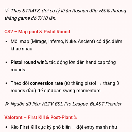
💡
Theo STRATZ, đội có tỷ lệ ăn Roshan đầu >60% thường
thắng game đó 7/10 lần.
CS2 – Map pool & Pistol Round
Mỗi map (Mirage, Inferno, Nuke, Ancient) có đặc điểm
khác nhau.
Pistol round win%
tác động lớn đến handicap tổng
rounds.
Theo dõi
conversion rate
(từ thắng pistol → thắng 3
rounds đầu) để dự đoán swing momentum.
🔎
Nguồn dữ liệu: HLTV, ESL Pro League, BLAST Premier
Valorant – First Kill & Post-Plant %
Kèo
First Kill
cực kỳ phổ biến – đội entry mạnh như