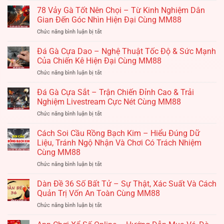
Cược
TI,
Dữ
Chơi
Vảy
78 Vảy Gà Tốt Nên Chọi – Từ Kinh Nghiệm Dân
LoL
Kèo
Liệu
An
Gà
(League
Gian Đến Góc Nhìn Hiện Đại Cùng MM88
Phổ
Chuẩn
Toàn
Xấu
of
Biến
Xác
ở
Chức năng bình luận bị tắt
–
Legends)
&
Cùng
78
Giải
Toàn
Chiến
MM88
Vảy
Đá Gà Cựa Dao – Nghệ Thuật Tốc Độ & Sức Mạnh
Mã
Tập
Lược
Gà
Quan
Của Chiến Kê Hiện Đại Cùng MM88
Cùng
Cùng
Tốt
Niệm
MM88
MM88
ở
Chức năng bình luận bị tắt
Nên
Dân
Đá
Chọi
Gian
Gà
Đá Gà Cựa Sắt – Trận Chiến Đỉnh Cao & Trải
–
&
Cựa
Từ
Nghiệm Livestream Cực Nét Cùng MM88
Cách
Dao
Kinh
Hiểu
ở
Chức năng bình luận bị tắt
–
Nghiệm
Đúng
Đá
Nghệ
Dân
Cùng
Gà
Cách Soi Cầu Rồng Bạch Kim – Hiểu Đúng Dữ
Thuật
Gian
MM88
Cựa
Tốc
Liệu, Tránh Ngộ Nhận Và Chơi Có Trách Nhiệm
Đến
Sắt
Độ
Góc
Cùng MM88
–
&
Nhìn
ở
Chức năng bình luận bị tắt
Trận
Sức
Hiện
Cách
Chiến
Mạnh
Đại
Soi
Đỉnh
Dàn Đề 36 Số Bất Tử – Sự Thật, Xác Suất Và Cách
Của
Cùng
Cầu
Cao
Chiến
Quản Trị Vốn An Toàn Cùng MM88
MM88
Rồng
&
Kê
ở
Chức năng bình luận bị tắt
Bạch
Trải
Hiện
Dàn
Kim
Nghiệm
Đại
Đề
–
Livestream