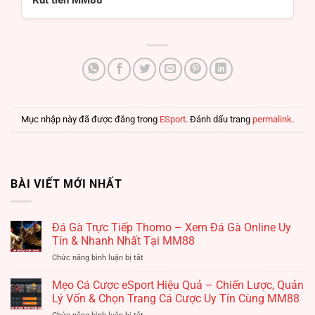
Rút tiền MM88
Mục nhập này đã được đăng trong
ESport
. Đánh dấu trang
permalink
.
BÀI VIẾT MỚI NHẤT
Đá Gà Trực Tiếp Thomo – Xem Đá Gà Online Uy
Tín & Nhanh Nhất Tại MM88
ở
Chức năng bình luận bị tắt
Đá
Gà
Mẹo Cá Cược eSport Hiệu Quả – Chiến Lược, Quản
Trực
Lý Vốn & Chọn Trang Cá Cược Uy Tín Cùng MM88
Tiếp
ở