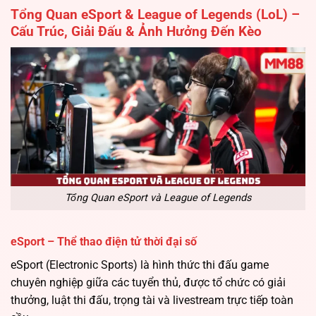
Tổng Quan eSport & League of Legends (LoL) –
Cấu Trúc, Giải Đấu & Ảnh Hưởng Đến Kèo
Tổng Quan eSport và League of Legends
eSport – Thể thao điện tử thời đại số
eSport (Electronic Sports) là hình thức thi đấu game
chuyên nghiệp giữa các tuyển thủ, được tổ chức có giải
thưởng, luật thi đấu, trọng tài và livestream trực tiếp toàn