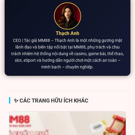
Thạch Anh
CEO | Tác giả MM88 – Thạch Anh là một những gương mặt
lãnh đạo và biên tập nổi bật tại MM88, phụ trách và chịu
trách nhiệm hệ thống nội dung về casino, game bài, thể thao,
slot, eSport và hướng dẫn người chơi một cách an toàn –
minh bạch – chuyên nghiệp.
✨ CÁC TRANG HỮU ÍCH KHÁC