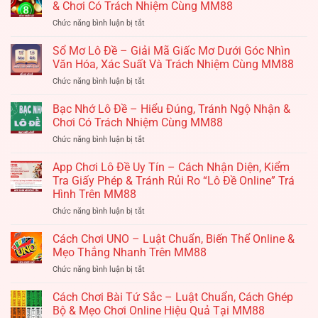
Lô
Dẫn
& Chơi Có Trách Nhiệm Cùng MM88
Cách
Trách
Chuẩn
Mua
Quản
Nhiệm
ở
Chức năng bình luận bị tắt
–
Vé,
Trị
Cùng
Cách
Hiểu
Dò
Vốn
MM88
Nuôi
Sổ Mơ Lô Đề – Giải Mã Giấc Mơ Dưới Góc Nhìn
Dữ
Vé
An
Lô
Liệu,
Văn Hóa, Xác Suất Và Trách Nhiệm Cùng MM88
&
Toàn
–
Quản
Lĩnh
Cùng
ở
Chức năng bình luận bị tắt
Hiểu
Trị
Thưởng
MM88
Sổ
Đúng
Vốn
An
Mơ
Bạc Nhớ Lô Đề – Hiểu Đúng, Tránh Ngộ Nhận &
Xác
&
Toàn
Lô
Suất,
Chơi Có Trách Nhiệm Cùng MM88
Chơi
Cùng
Đề
Quản
Có
MM88
ở
Chức năng bình luận bị tắt
–
Trị
Trách
Bạc
Giải
Vốn
Nhiệm
Nhớ
App Chơi Lô Đề Uy Tín – Cách Nhận Diện, Kiểm
Mã
&
Cùng
Lô
Giấc
Tra Giấy Phép & Tránh Rủi Ro “Lô Đề Online” Trá
Chơi
MM88
Đề
Mơ
Có
Hình Trên MM88
–
Dưới
Trách
ở
Chức năng bình luận bị tắt
Hiểu
Góc
Nhiệm
App
Đúng,
Nhìn
Cùng
Chơi
Tránh
Cách Chơi UNO – Luật Chuẩn, Biến Thể Online &
Văn
MM88
Lô
Ngộ
Hóa,
Mẹo Thắng Nhanh Trên MM88
Đề
Nhận
Xác
ở
Chức năng bình luận bị tắt
Uy
&
Suất
Cách
Tín
Chơi
Và
Chơi
Cách Chơi Bài Tứ Sắc – Luật Chuẩn, Cách Ghép
–
Có
Trách
UNO
Cách
Trách
Bộ & Mẹo Chơi Online Hiệu Quả Tại MM88
Nhiệm
–