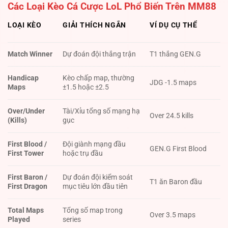
Các Loại Kèo Cá Cược LoL Phổ Biến Trên MM88
LOẠI KÈO
GIẢI THÍCH NGẮN
VÍ DỤ CỤ THỂ
Match Winner
Dự đoán đội thắng trận
T1 thắng GEN.G
Handicap
Kèo chấp map, thường
JDG -1.5 maps
Maps
±1.5 hoặc ±2.5
Over/Under
Tài/Xỉu tổng số mạng hạ
Over 24.5 kills
(Kills)
gục
First Blood /
Đội giành mạng đầu
GEN.G First Blood
First Tower
hoặc trụ đầu
First Baron /
Dự đoán đội kiểm soát
T1 ăn Baron đầu
First Dragon
mục tiêu lớn đầu tiên
Total Maps
Tổng số map trong
Over 3.5 maps
Played
series