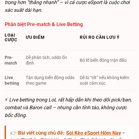
trọng hơn “thắng nhanh” – vì cá cược eSport là cuộc chơi
xác suất dài hạn.
Phân biệt Pre-match & Live Betting
LOẠI
ƯU ĐIỂM
RỦI RO CẦN LƯU Ý
CƯỢC
Pre-
Dễ phân tích, odds ổn
Bỏ lỡ biến động trận đấu
match
định
Live
Tận dụng biến động odds
Dễ bị “tilt” nếu không kiểm
betting
theo game
soát cảm xúc
⚡
Live betting trong LoL rất hấp dẫn khi theo dõi pick/ban,
combat và Baron call – nhưng cần tỉnh táo, không cược
bốc đồng.
👉
Bài viết cùng chủ đề:
Soi Kèo eSport Hôm Nay
–