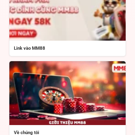
Link vào MM88
Về chúng tôi