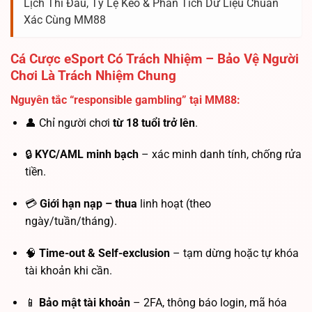
Lịch Thi Đấu, Tỷ Lệ Kèo & Phân Tích Dữ Liệu Chuẩn
Xác Cùng MM88
Cá Cược eSport Có Trách Nhiệm – Bảo Vệ Người
Chơi Là Trách Nhiệm Chung
Nguyên tắc “responsible gambling” tại MM88:
👤 Chỉ người chơi
từ 18 tuổi trở lên
.
🔒
KYC/AML minh bạch
– xác minh danh tính, chống rửa
tiền.
💳
Giới hạn nạp – thua
linh hoạt (theo
ngày/tuần/tháng).
🧠
Time-out & Self-exclusion
– tạm dừng hoặc tự khóa
tài khoản khi cần.
📱
Bảo mật tài khoản
– 2FA, thông báo login, mã hóa