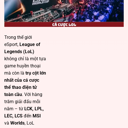
Trong thế giới
eSport,
League of
Legends (LoL)
không chỉ là một tựa
game huyền thoại
mà còn là
trụ cột lớn
nhất của cá cược
thể thao điện tử
toàn cầu
. Với hàng
trăm giải đấu mỗi
năm – từ
LCK, LPL,
LEC, LCS
đến
MSI
và
Worlds
, LoL