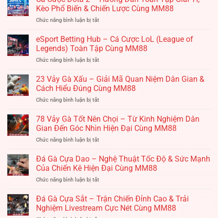
eSport
Hướng
Chọn
Kèo Phổ Biến & Chiến Lược Cùng MM88
Hôm
Dẫn
Trang
ở
Chức năng bình luận bị tắt
Nay
Toàn
Cá
Cá
–
Tập
Cược
Cược
eSport Betting Hub – Cá Cược LoL (League of
Lịch
Cùng
Uy
Dota
Thi
Legends) Toàn Tập Cùng MM88
MM88:
Tín
2
Đấu,
Giải
Cùng
ở
Chức năng bình luận bị tắt
–
Tỷ
Đấu,
MM88
eSport
Hướng
Lệ
Kèo
Betting
23 Vảy Gà Xấu – Giải Mã Quan Niệm Dân Gian &
Dẫn
Kèo
Phổ
Hub
Toàn
Cách Hiểu Đúng Cùng MM88
&
Biến
–
Tập
Phân
&
ở
Chức năng bình luận bị tắt
Cá
Giải
Tích
Cách
23
Cược
TI,
Dữ
Chơi
Vảy
78 Vảy Gà Tốt Nên Chọi – Từ Kinh Nghiệm Dân
LoL
Kèo
Liệu
An
Gà
(League
Gian Đến Góc Nhìn Hiện Đại Cùng MM88
Phổ
Chuẩn
Toàn
Xấu
of
Biến
Xác
ở
Chức năng bình luận bị tắt
–
Legends)
&
Cùng
78
Giải
Toàn
Chiến
MM88
Vảy
Đá Gà Cựa Dao – Nghệ Thuật Tốc Độ & Sức Mạnh
Mã
Tập
Lược
Gà
Quan
Của Chiến Kê Hiện Đại Cùng MM88
Cùng
Cùng
Tốt
Niệm
MM88
MM88
ở
Chức năng bình luận bị tắt
Nên
Dân
Đá
Chọi
Gian
Gà
Đá Gà Cựa Sắt – Trận Chiến Đỉnh Cao & Trải
–
&
Cựa
Từ
Nghiệm Livestream Cực Nét Cùng MM88
Cách
Dao
Kinh
Hiểu