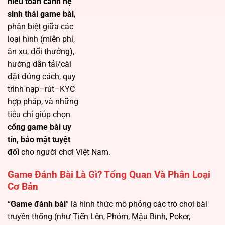
hiểu toàn cảnh hệ
sinh thái game bài
,
phân biệt giữa các
loại hình (miễn phí,
ăn xu, đổi thưởng),
hướng dẫn tải/cài
đặt đúng cách, quy
trình nạp–rút–KYC
hợp pháp, và những
tiêu chí giúp chọn
cổng game bài uy
tín, bảo mật tuyệt
đối
cho người chơi Việt Nam.
Game Đánh Bài Là Gì? Tổng Quan Và Phân Loại
Cơ Bản
“
Game đánh bài
” là hình thức mô phỏng các trò chơi bài
truyền thống (như Tiến Lên, Phỏm, Mậu Binh, Poker,