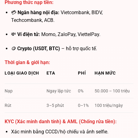
Phương thức nạp tiền:
💳
Ngân hàng nội địa:
Vietcombank, BIDV,
Techcombank, ACB.
💸
Ví điện tử:
Momo, ZaloPay, ViettelPay.
🪙
Crypto (USDT, BTC)
– hỗ trợ quốc tế.
Thời gian & giới hạn:
LOẠI GIAO DỊCH
ETA
PHÍ
HẠN MỨC
Nạp
Ngay lập tức
0%
50.000 – 100 triệu
Rút
3–5 phút
0–1%
100 triệu/ngày
KYC (Xác minh danh tính) & AML (Chống rửa tiền):
Xác minh bằng CCCD/hộ chiếu và ảnh selfie.