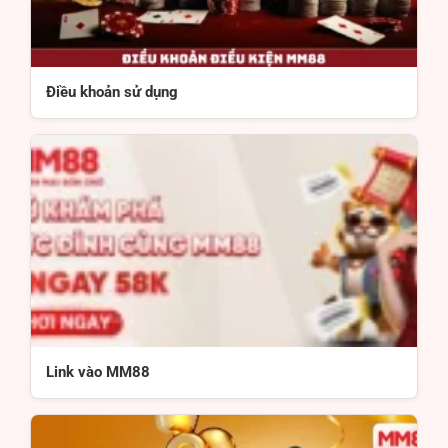
Điều khoản sử dụng
Link vào MM88