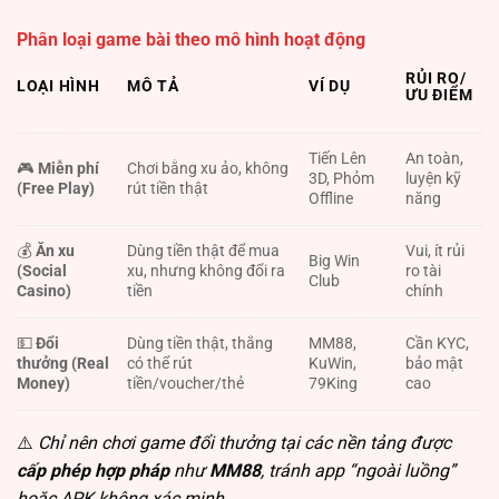
Phân loại game bài theo mô hình hoạt động
RỦI RO/
LOẠI HÌNH
MÔ TẢ
VÍ DỤ
ƯU ĐIỂM
Tiến Lên
An toàn,
🎮
Miễn phí
Chơi bằng xu ảo, không
3D, Phỏm
luyện kỹ
(Free Play)
rút tiền thật
Offline
năng
💰
Ăn xu
Dùng tiền thật để mua
Vui, ít rủi
Big Win
(Social
xu, nhưng không đổi ra
ro tài
Club
Casino)
tiền
chính
💵
Đổi
Dùng tiền thật, thắng
MM88,
Cần KYC,
thưởng (Real
có thể rút
KuWin,
bảo mật
Money)
tiền/voucher/thẻ
79King
cao
⚠️
Chỉ nên chơi game đổi thưởng tại các nền tảng được
cấp phép hợp pháp
như
MM88
, tránh app “ngoài luồng”
hoặc APK không xác minh.