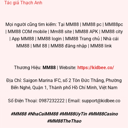
Tác giả Thạch Anh
Mọi người cũng tìm kiếm: Tại MM88 | MM88 pc | MM88pc
| MM88 COM mobile | Mm88 site | MM88 APK | MM88 city
| App MM88 | MM88 login | MM88 Trang chủ | Nhà cái
MM88 | MM 88 | MM88 đăng nhập | MM88 link
Thương Hiệu:
MM88
| Website:
https://kidbee.co/
Địa Chỉ: Saigon Marina IFC, số 2 Tôn Đức Thắng, Phường
Bến Nghé, Quận 1, Thành phố Hồ Chí Minh, Việt Nam
Số Điện Thoại: 0987232222 | Email:
support@kidbee.co
#MM88 #NhaCaiMM88 #MM88UyTin #MM88Casino
#MM88TheThao