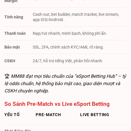
Margin
Cash-out, bet builder, match tracker, live stream,
Tính năng
app iOS/Android.
Thanh toán
Nạp/rút nhanh, minh bạch, không phí ẩn.
Bảo mật
SSL, 2FA, chính sách KYC/AML rõ ràng.
CSKH
24/7, hỗ trợ tiếng Việt, phản hồi nhanh.
🏆
MM88
đạt mọi tiêu chuẩn của “eSport Betting Hub” – tỷ
lệ odds chuẩn, hệ thống bảo mật cao, giao diện mượt và
CSKH chuyên nghiệp.
So Sánh Pre-Match vs Live eSport Betting
YẾU TỐ
PRE-MATCH
LIVE BETTING