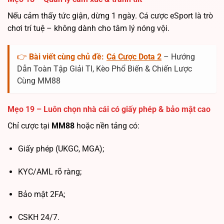
Nếu cảm thấy tức giận, dừng 1 ngày. Cá cược eSport là trò
chơi trí tuệ – không dành cho tâm lý nóng vội.
👉
Bài viết cùng chủ đề:
Cá Cược Dota 2
– Hướng
Dẫn Toàn Tập Giải TI, Kèo Phổ Biến & Chiến Lược
Cùng MM88
Mẹo 19 – Luôn chọn nhà cái có giấy phép & bảo mật cao
Chỉ cược tại
MM88
hoặc nền tảng có:
Giấy phép (UKGC, MGA);
KYC/AML rõ ràng;
Bảo mật 2FA;
CSKH 24/7.