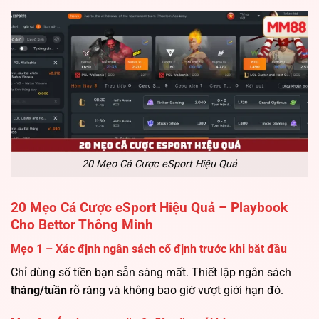
20 Mẹo Cá Cược eSport Hiệu Quả
20 Mẹo Cá Cược eSport Hiệu Quả – Playbook
Cho Bettor Thông Minh
Mẹo 1 – Xác định ngân sách cố định trước khi bắt đầu
Chỉ dùng số tiền bạn sẵn sàng mất. Thiết lập ngân sách
tháng/tuần
rõ ràng và không bao giờ vượt giới hạn đó.