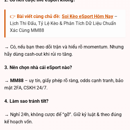
👉
Bài viết cùng chủ đề:
Soi Kèo eSport Hôm Nay
–
Lịch Thi Đấu, Tỷ Lệ Kèo & Phân Tích Dữ Liệu Chuẩn
Xác Cùng MM88
→ Có, nếu bạn theo dõi trận và hiểu rõ momentum. Nhưng
hãy dùng cash-out khi rủi ro tăng.
3. Nên chọn nhà cái eSport nào?
→
MM88
– uy tín, giấy phép rõ ràng, odds cạnh tranh, bảo
mật 2FA, CSKH 24/7.
4. Làm sao tránh tilt?
→ Nghỉ 24h, không cược để “gỡ”. Giữ kỷ luật & theo đúng
kế hoạch vốn.