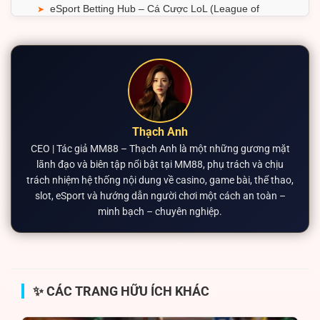
eSport Betting Hub – Cá Cược LoL (League of
➤
Legends) Toàn Tập Cùng MM88
Thạch Anh
CEO | Tác giả MM88 – Thạch Anh là một những gương mặt
lãnh đạo và biên tập nổi bật tại MM88, phụ trách và chịu
trách nhiệm hệ thống nội dung về casino, game bài, thể thao,
slot, eSport và hướng dẫn người chơi một cách an toàn –
minh bạch – chuyên nghiệp.
✨ CÁC TRANG HỮU ÍCH KHÁC