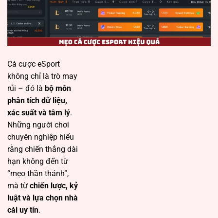
Cá cược eSport
không chỉ là trò may
rủi – đó là
bộ môn
phân tích dữ liệu,
xác suất và tâm lý
.
Những người chơi
chuyên nghiệp hiểu
rằng chiến thắng dài
hạn không đến từ
“mẹo thần thánh”,
mà từ
chiến lược, kỷ
luật và lựa chọn nhà
cái uy tín
.