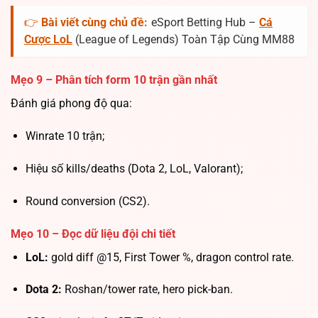
👉
Bài viết cùng chủ đề:
eSport Betting Hub –
Cá
Cược LoL
(League of Legends) Toàn Tập Cùng MM88
Mẹo 9 – Phân tích form 10 trận gần nhất
Đánh giá phong độ qua:
Winrate 10 trận;
Hiệu số kills/deaths (Dota 2, LoL, Valorant);
Round conversion (CS2).
Mẹo 10 – Đọc dữ liệu đội chi tiết
LoL:
gold diff @15, First Tower %, dragon control rate.
Dota 2:
Roshan/tower rate, hero pick-ban.