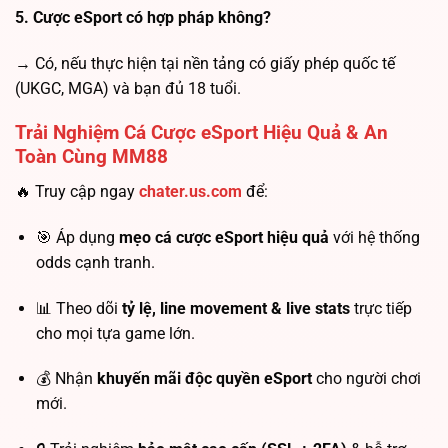
5. Cược eSport có hợp pháp không?
→ Có, nếu thực hiện tại nền tảng có giấy phép quốc tế
(UKGC, MGA) và bạn đủ 18 tuổi.
Trải Nghiệm Cá Cược eSport Hiệu Quả & An
Toàn Cùng MM88
🔥 Truy cập ngay
chater.us.com
để:
🎯 Áp dụng
mẹo cá cược eSport hiệu quả
với hệ thống
odds cạnh tranh.
📊 Theo dõi
tỷ lệ, line movement & live stats
trực tiếp
cho mọi tựa game lớn.
💰 Nhận
khuyến mãi độc quyền eSport
cho người chơi
mới.