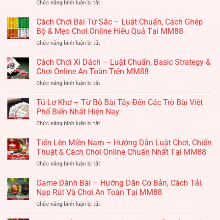
ở
Chức năng bình luận bị tắt
Uy
&
Suất
Cách
Tín
Chơi
Và
Chơi
Cách Chơi Bài Tứ Sắc – Luật Chuẩn, Cách Ghép
–
Có
Trách
UNO
Cách
Trách
Bộ & Mẹo Chơi Online Hiệu Quả Tại MM88
Nhiệm
–
Nhận
Nhiệm
Cùng
ở
Chức năng bình luận bị tắt
Luật
Diện,
Cùng
MM88
Cách
Chuẩn,
Kiểm
MM88
Chơi
Cách Chơi Xì Dách – Luật Chuẩn, Basic Strategy &
Biến
Tra
Bài
Thể
Chơi Online An Toàn Trên MM88
Giấy
Tứ
Online
Phép
ở
Chức năng bình luận bị tắt
Sắc
&
&
Cách
–
Mẹo
Tránh
Chơi
Tú Lơ Khơ – Từ Bộ Bài Tây Đến Các Trò Bài Việt
Luật
Thắng
Rủi
Xì
Chuẩn,
Phổ Biến Nhất Hiện Nay
Nhanh
Ro
Dách
Cách
Trên
“Lô
ở
Chức năng bình luận bị tắt
–
Ghép
MM88
Đề
Tú
Luật
Bộ
Online”
Lơ
Tiến Lên Miền Nam – Hướng Dẫn Luật Chơi, Chiến
Chuẩn,
&
Trá
Khơ
Basic
Thuật & Cách Chơi Online Chuẩn Nhất Tại MM88
Mẹo
Hình
–
Strategy
Chơi
Trên
ở
Chức năng bình luận bị tắt
Từ
&
Online
MM88
Tiến
Bộ
Chơi
Hiệu
Lên
Game Đánh Bài – Hướng Dẫn Cơ Bản, Cách Tải,
Bài
Online
Quả
Miền
Tây
Nạp Rút Và Chơi An Toàn Tại MM88
An
Tại
Nam
Đến
Toàn
MM88
ở
Chức năng bình luận bị tắt
–
Các
Trên
Game
Hướng
Trò
MM88