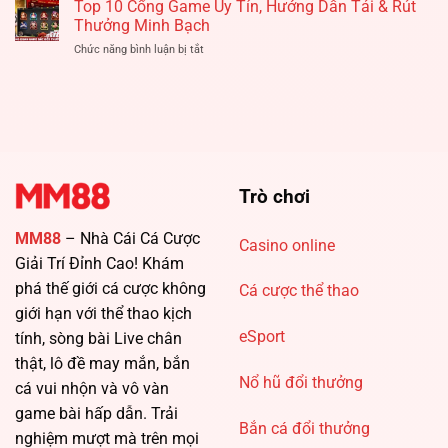
Đánh
Top 10 Cổng Game Uy Tín, Hướng Dẫn Tải & Rút
Dẫn
Bài
Bài
Luật
Thưởng Minh Bạch
Việt
–
Chơi,
Phổ
ở
Chức năng bình luận bị tắt
Hướng
Chiến
Biến
Top
Dẫn
Thuật
Nhất
10
Cơ
&
Hiện
Cổng
Bản,
Cách
Nay
Game
Cách
Chơi
Uy
Tải,
Online
Tín,
Nạp
Chuẩn
Hướng
Rút
Nhất
Dẫn
Và
Tại
Trò chơi
Tải
Chơi
MM88
&
An
MM88
– Nhà Cái Cá Cược
Rút
Toàn
Casino online
Thưởng
Tại
Giải Trí Đỉnh Cao! Khám
Minh
MM88
phá thế giới cá cược không
Bạch
Cá cược thể thao
giới hạn với thể thao kịch
eSport
tính, sòng bài Live chân
thật, lô đề may mắn, bắn
Nổ hũ đổi thưởng
cá vui nhộn và vô vàn
game bài hấp dẫn. Trải
Bắn cá đổi thưởng
nghiệm mượt mà trên mọi