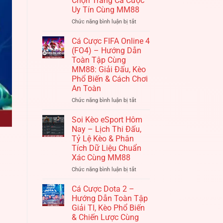
Chọn Trang Cá Cược
–
Uy Tín Cùng MM88
Xem
Đá
ở
Chức năng bình luận bị tắt
Gà
Mẹo
Online
Cá
Cá Cược FIFA Online 4
Uy
Cược
(FO4) – Hướng Dẫn
Tín
eSport
Toàn Tập Cùng
&
Hiệu
MM88: Giải Đấu, Kèo
Nhanh
Quả
Phổ Biến & Cách Chơi
Nhất
–
An Toàn
Tại
Chiến
MM88
Lược,
ở
Chức năng bình luận bị tắt
Quản
Cá
Lý
Cược
Soi Kèo eSport Hôm
Vốn
FIFA
Nay – Lịch Thi Đấu,
&
Online
Tỷ Lệ Kèo & Phân
Chọn
4
Tích Dữ Liệu Chuẩn
Trang
(FO4)
Xác Cùng MM88
Cá
–
Cược
Hướng
ở
Chức năng bình luận bị tắt
Uy
Dẫn
Soi
Tín
Toàn
Kèo
Cá Cược Dota 2 –
Cùng
Tập
eSport
Hướng Dẫn Toàn Tập
MM88
Cùng
Hôm
Giải TI, Kèo Phổ Biến
MM88:
Nay
& Chiến Lược Cùng
Giải
–