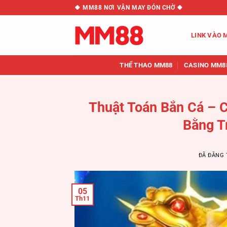
Chuyển
🍀 MM88 NƠI VẬN MAY ĐÓN CHỜ 🍀
đến
nội
LINK VÀO 
dung
THỂ THAO MM88
CASINO MM8
Thuật Toán Bắn Cá – 
Bằng T
ĐÃ ĐĂNG
05
Th11