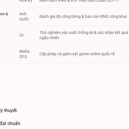
Hoa Kỳ
Kiểm định RNG & RTP theo tiêu chuẩn GLI-11
on &
Anh
Đánh giá độ công bằng & báo cáo RNG công khai
Quốc
Thử nghiệm xác suất thống kê & xác nhận kết quả
Úc
ngẫu nhiên
Malta
Cấp phép và giám sát game online quốc tế
(EU)
ý thuyết.
đạt chuẩn.