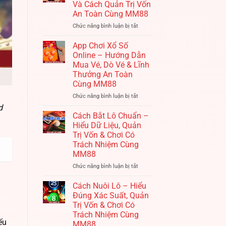
Và Cách Quản Trị Vốn
Cực
Bạch
An Toàn Cùng MM88
Nét
Kim
Cùng
–
ở
Chức năng bình luận bị tắt
MM88
Hiểu
Dàn
Đúng
Đề
App Chơi Xổ Số
Dữ
36
Online – Hướng Dẫn
Liệu,
Số
Mua Vé, Dò Vé & Lĩnh
Tránh
Bất
Thưởng An Toàn
Ngộ
Tử
Cùng MM88
Nhận
–
Và
Sự
ở
Chức năng bình luận bị tắt
Chơi
Thật,
App
d
Có
Xác
Chơi
Cách Bắt Lô Chuẩn –
Trách
Suất
Xổ
Hiểu Dữ Liệu, Quản
Nhiệm
Và
Số
Trị Vốn & Chơi Có
Cùng
Cách
Online
Trách Nhiệm Cùng
MM88
Quản
–
MM88
Trị
Hướng
Vốn
Dẫn
ở
Chức năng bình luận bị tắt
An
Mua
Cách
Toàn
Vé,
Bắt
Cách Nuôi Lô – Hiểu
Cùng
Dò
Lô
Đúng Xác Suất, Quản
MM88
Vé
Chuẩn
Trị Vốn & Chơi Có
&
–
Trách Nhiệm Cùng
Lĩnh
Hiểu
ếu
MM88
Thưởng
Dữ