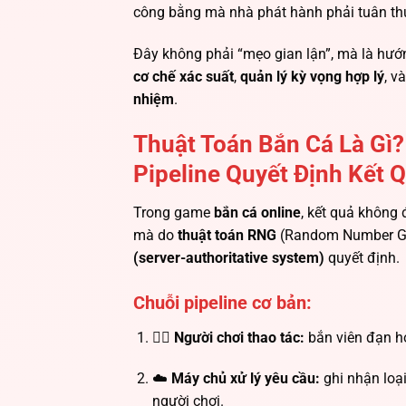
công bằng mà nhà phát hành phải tuân thủ 
Đây không phải “mẹo gian lận”, mà là hư
cơ chế xác suất
,
quản lý kỳ vọng hợp lý
, v
nhiệm
.
Thuật Toán Bắn Cá Là Gì
Pipeline Quyết Định Kết 
Trong game
bắn cá online
, kết quả không 
mà do
thuật toán RNG
(Random Number Ge
(server-authoritative system)
quyết định.
Chuỗi pipeline cơ bản:
🧍‍♂️
Người chơi thao tác:
bắn viên đạn ho
☁️
Máy chủ xử lý yêu cầu:
ghi nhận loại 
người chơi.