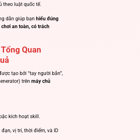
theo luật quốc tế.
ớng dẫn giúp bạn
hiểu đúng
à
chơi an toàn, có trách
? Tổng Quan
Quả
được tạo bởi “tay người bắn”,
nerator) trên
máy chủ
ặc kích hoạt skill.
đạn, vị trí, thời điểm, và ID