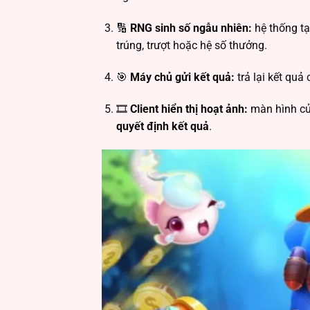
🔢
RNG sinh số ngẫu nhiên:
hệ thống tạ
trúng, trượt hoặc hệ số thưởng.
🎯
Máy chủ gửi kết quả:
trả lại kết quả 
🎞️
Client hiển thị hoạt ảnh:
màn hình của 
quyết định kết quả
.