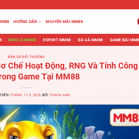
MM88
HƯỚNG DẪN
KHUYẾN MÃI MM88
8
BẮN CÁ MM88
ESPORT MM88
ĐÁ GÀ MM88
GAME BÀI MM8
BẮN CÁ ĐỔI THƯỞNG
Cơ Chế Hoạt Động, RNG Và Tính Công
rong Game Tại MM88
 TRÊN
THÁNG 11 5, 2025
BỞI
THẠCH ANH