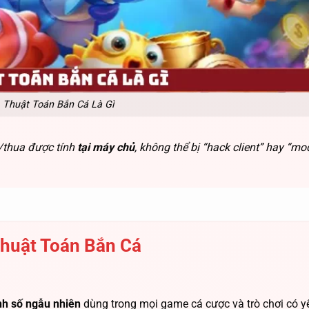
Thuật Toán Bắn Cá Là Gì
g/thua được tính
tại máy chủ
, không thể bị “hack client” hay “mo
Thuật Toán Bắn Cá
nh số ngẫu nhiên
dùng trong mọi game cá cược và trò chơi có y