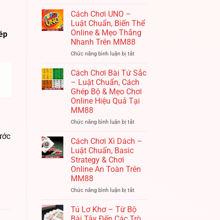
Nhận
App
Trách
&
Chơi
Cách Chơi UNO –
Nhiệm
Chơi
Lô
Luật Chuẩn, Biến Thể
Cùng
Có
Đề
Online & Mẹo Thắng
hép
MM88
Trách
Uy
Nhanh Trên MM88
Nhiệm
Tín
Cùng
–
ở
Chức năng bình luận bị tắt
MM88
Cách
Cách
Nhận
Chơi
Cách Chơi Bài Tứ Sắc
Diện,
UNO
– Luật Chuẩn, Cách
Kiểm
–
Ghép Bộ & Mẹo Chơi
Tra
Luật
Online Hiệu Quả Tại
Giấy
Chuẩn,
MM88
Phép
Biến
&
Thể
ở
Chức năng bình luận bị tắt
Tránh
Online
Cách
ước
Rủi
&
Chơi
Cách Chơi Xì Dách –
Ro
Mẹo
Bài
Luật Chuẩn, Basic
“Lô
Thắng
Tứ
Strategy & Chơi
Đề
Nhanh
Sắc
Online An Toàn Trên
Online”
Trên
–
MM88
Trá
MM88
Luật
Hình
Chuẩn,
ở
Chức năng bình luận bị tắt
Trên
Cách
Cách
MM88
Ghép
Chơi
Tú Lơ Khơ – Từ Bộ
Bộ
Xì
Bài Tây Đến Các Trò