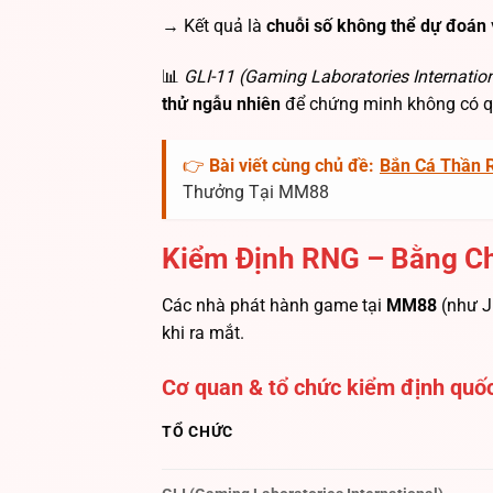
→ Kết quả là
chuỗi số không thể dự đoán
📊
GLI-11 (Gaming Laboratories Internatio
thử ngẫu nhiên
để chứng minh không có quy
👉
Bài viết cùng chủ đề:
Bắn Cá Thần 
Thưởng Tại MM88
Kiểm Định RNG – Bằng C
Các nhà phát hành game tại
MM88
(như J
khi ra mắt.
Cơ quan & tổ chức kiểm định quốc
TỔ CHỨC