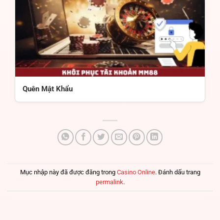
Quên Mật Khẩu
Mục nhập này đã được đăng trong
Casino Online
. Đánh dấu trang
permalink
.