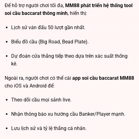
Để hỗ trợ người chơi tối đa,
MM88 phát triển hệ thống tool
soi cầu baccarat thông minh
, hiển thị:
Lịch sử ván đấu 50 lượt gần nhất.
Biểu đồ cầu (Big Road, Bead Plate).
Dự đoán cửa thắng tiếp theo dựa trên xác suất thống
kê.
Ngoài ra, người chơi có thể cài
app soi cầu baccarat MM88
cho iOS và Android để:
Theo dõi cầu mọi sảnh live.
Nhận thông báo xu hướng cầu Banker/Player mạnh.
Lưu lịch sử và tỷ lệ thắng cá nhân.