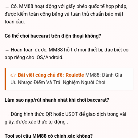
→ Có. MM88 hoạt động với giấy phép quốc tế hợp pháp,
được kiểm toán công bằng và tuân thủ chuẩn bảo mật
toàn cầu.
Có thể chơi baccarat trên điện thoại không?
→ Hoàn toàn được. MM88 hỗ trợ mọi thiết bị, đặc biệt có
app riêng cho iOS/Android.
👉
Bài viết cùng chủ đề:
Roulette
MM88: Đánh Giá
Ưu Nhược Điểm Và Trải Nghiệm Người Chơi
Làm sao nạp/rút nhanh nhất khi chơi baccarat?
→ Dùng hình thức QR hoặc USDT để giao dịch trong vài
giây, được xác thực tự động .
Tool soi cầu MM88 có chính xác không?