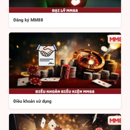
Đăng ký MM88
Điều khoản sử dụng