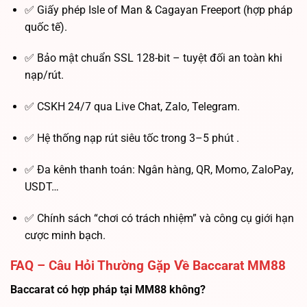
✅ Giấy phép Isle of Man & Cagayan Freeport (hợp pháp
quốc tế).
✅ Bảo mật chuẩn SSL 128-bit – tuyệt đối an toàn khi
nạp/rút.
✅ CSKH 24/7 qua Live Chat, Zalo, Telegram.
✅ Hệ thống nạp rút siêu tốc trong 3–5 phút .
✅ Đa kênh thanh toán: Ngân hàng, QR, Momo, ZaloPay,
USDT…
✅ Chính sách “chơi có trách nhiệm” và công cụ giới hạn
cược minh bạch.
FAQ – Câu Hỏi Thường Gặp Về Baccarat MM88
Baccarat có hợp pháp tại MM88 không?