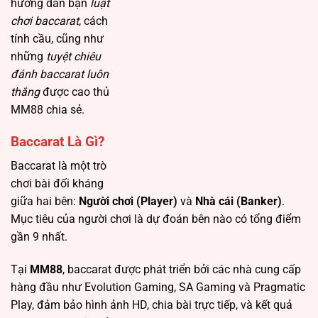
hướng dẫn bạn
luật
chơi baccarat
, cách
tính cầu, cũng như
những
tuyệt chiêu
đánh baccarat luôn
thắng
được cao thủ
MM88 chia sẻ.
Baccarat Là Gì?
Baccarat là một trò
chơi bài đối kháng
giữa hai bên:
Người chơi (Player)
và
Nhà cái (Banker)
.
Mục tiêu của người chơi là dự đoán bên nào có tổng điểm
gần 9 nhất.
Tại
MM88
, baccarat được phát triển bởi các nhà cung cấp
hàng đầu như Evolution Gaming, SA Gaming và Pragmatic
Play, đảm bảo hình ảnh HD, chia bài trực tiếp, và kết quả