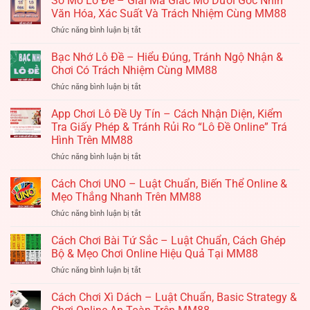
Sổ Mơ Lô Đề – Giải Mã Giấc Mơ Dưới Góc Nhìn
Vé
An
Lô
Liệu,
Văn Hóa, Xác Suất Và Trách Nhiệm Cùng MM88
&
Toàn
–
Quản
Lĩnh
Cùng
ở
Chức năng bình luận bị tắt
Hiểu
Trị
Thưởng
MM88
Sổ
Đúng
Vốn
An
Mơ
Bạc Nhớ Lô Đề – Hiểu Đúng, Tránh Ngộ Nhận &
Xác
&
Toàn
Lô
Suất,
Chơi Có Trách Nhiệm Cùng MM88
Chơi
Cùng
Đề
Quản
Có
MM88
ở
Chức năng bình luận bị tắt
–
Trị
Trách
Bạc
Giải
Vốn
Nhiệm
Nhớ
App Chơi Lô Đề Uy Tín – Cách Nhận Diện, Kiểm
Mã
&
Cùng
Lô
Giấc
Tra Giấy Phép & Tránh Rủi Ro “Lô Đề Online” Trá
Chơi
MM88
Đề
Mơ
Có
Hình Trên MM88
–
Dưới
Trách
ở
Chức năng bình luận bị tắt
Hiểu
Góc
Nhiệm
App
Đúng,
Nhìn
Cùng
Chơi
Tránh
Cách Chơi UNO – Luật Chuẩn, Biến Thể Online &
Văn
MM88
Lô
Ngộ
Hóa,
Mẹo Thắng Nhanh Trên MM88
Đề
Nhận
Xác
ở
Chức năng bình luận bị tắt
Uy
&
Suất
Cách
Tín
Chơi
Và
Chơi
Cách Chơi Bài Tứ Sắc – Luật Chuẩn, Cách Ghép
–
Có
Trách
UNO
Cách
Trách
Bộ & Mẹo Chơi Online Hiệu Quả Tại MM88
Nhiệm
–
Nhận
Nhiệm
Cùng
ở
Chức năng bình luận bị tắt
Luật
Diện,
Cùng
MM88
Cách
Chuẩn,
Kiểm
MM88
Chơi
Cách Chơi Xì Dách – Luật Chuẩn, Basic Strategy &
Biến
Tra
Bài
Thể
Giấy