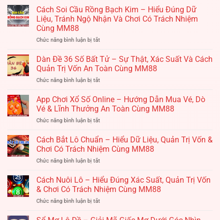
Dân
Cùng
Gà
Cách Soi Cầu Rồng Bạch Kim – Hiểu Đúng Dữ
Thuật
Gian
MM88
Cựa
Tốc
Liệu, Tránh Ngộ Nhận Và Chơi Có Trách Nhiệm
Đến
Sắt
Độ
Góc
Cùng MM88
–
&
Nhìn
ở
Chức năng bình luận bị tắt
Trận
Sức
Hiện
Cách
Chiến
Mạnh
Đại
Soi
Đỉnh
Dàn Đề 36 Số Bất Tử – Sự Thật, Xác Suất Và Cách
Của
Cùng
Cầu
Cao
Chiến
Quản Trị Vốn An Toàn Cùng MM88
MM88
Rồng
&
Kê
ở
Chức năng bình luận bị tắt
Bạch
Trải
Hiện
Dàn
Kim
Nghiệm
Đại
Đề
App Chơi Xổ Số Online – Hướng Dẫn Mua Vé, Dò
–
Livestream
Cùng
36
Hiểu
Cực
Vé & Lĩnh Thưởng An Toàn Cùng MM88
MM88
Số
Đúng
Nét
ở
Chức năng bình luận bị tắt
Bất
Dữ
Cùng
App
Tử
Liệu,
MM88
Chơi
Cách Bắt Lô Chuẩn – Hiểu Dữ Liệu, Quản Trị Vốn &
–
Tránh
Xổ
Sự
Chơi Có Trách Nhiệm Cùng MM88
Ngộ
Số
Thật,
Nhận
ở
Chức năng bình luận bị tắt
Online
Xác
Và
Cách
–
Suất
Chơi
Bắt
Cách Nuôi Lô – Hiểu Đúng Xác Suất, Quản Trị Vốn
Hướng
Và
Có
Lô
Dẫn
& Chơi Có Trách Nhiệm Cùng MM88
Cách
Trách
Chuẩn
Mua
Quản
Nhiệm
ở
Chức năng bình luận bị tắt
–
Vé,
Trị
Cùng
Cách
Hiểu
Dò
Vốn
MM88
Nuôi
Dữ