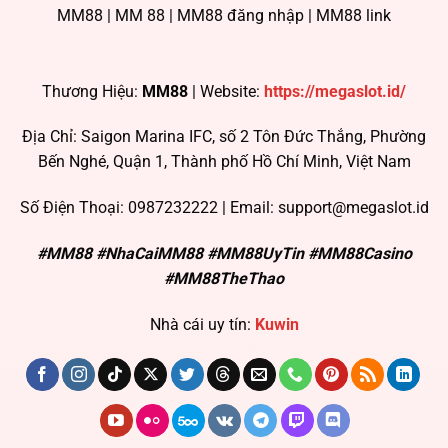
MM88 | MM 88 | MM88 đăng nhập | MM88 link
Thương Hiệu:
MM88
| Website:
https://megaslot.id/
Địa Chỉ: Saigon Marina IFC, số 2 Tôn Đức Thắng, Phường
Bến Nghé, Quận 1, Thành phố Hồ Chí Minh, Việt Nam
Số Điện Thoại: 0987232222 | Email:
support@megaslot.id
#MM88 #NhaCaiMM88 #MM88UyTin #MM88Casino
#MM88TheThao
Nhà cái uy tín:
Kuwin