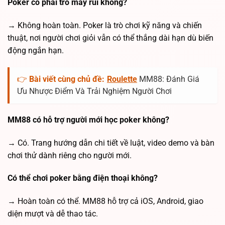
Poker có phải trò may rủi không?
→ Không hoàn toàn. Poker là trò chơi kỹ năng và chiến
thuật, nơi người chơi giỏi vẫn có thể thắng dài hạn dù biến
động ngắn hạn.
👉
Bài viết cùng chủ đề:
Roulette
MM88: Đánh Giá
Ưu Nhược Điểm Và Trải Nghiệm Người Chơi
MM88 có hỗ trợ người mới học poker không?
→ Có. Trang hướng dẫn chi tiết về luật, video demo và bàn
chơi thử dành riêng cho người mới.
Có thể chơi poker bằng điện thoại không?
→ Hoàn toàn có thể. MM88 hỗ trợ cả iOS, Android, giao
diện mượt và dễ thao tác.