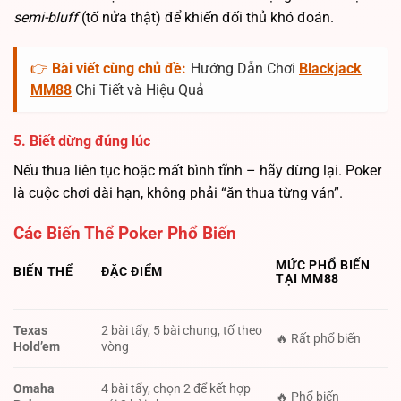
semi-bluff
(tố nửa thật) để khiến đối thủ khó đoán.
👉
Bài viết cùng chủ đề:
Hướng Dẫn Chơi
Blackjack
MM88
Chi Tiết và Hiệu Quả
5. Biết dừng đúng lúc
Nếu thua liên tục hoặc mất bình tĩnh – hãy dừng lại. Poker
là cuộc chơi dài hạn, không phải “ăn thua từng ván”.
Các Biến Thể Poker Phổ Biến
MỨC PHỔ BIẾN
BIẾN THỂ
ĐẶC ĐIỂM
TẠI MM88
Texas
2 bài tẩy, 5 bài chung, tố theo
🔥 Rất phổ biến
Hold’em
vòng
Omaha
4 bài tẩy, chọn 2 để kết hợp
🔥 Phổ biến