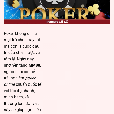
Poker không chỉ là
một trò chơi may rủi
mà còn là cuộc đấu
trí của chiến lược và
tâm lý. Ngày nay,
nhờ nền tảng
MM88
,
người chơi có thể
trải nghiệm
poker
online
chuẩn quốc tế
với tốc độ nhanh,
minh bạch, và
thưởng lớn. Bài viết
này sẽ giúp bạn hiểu