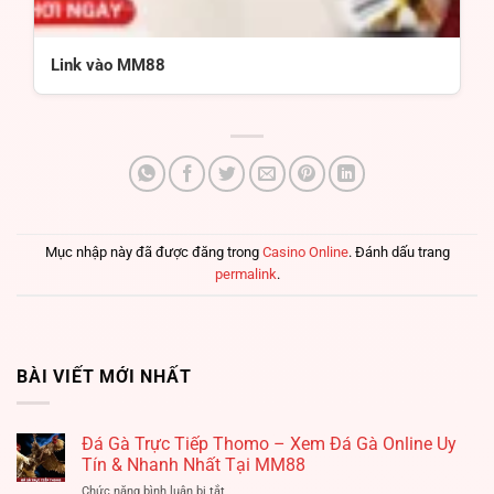
Link vào MM88
Mục nhập này đã được đăng trong
Casino Online
. Đánh dấu trang
permalink
.
BÀI VIẾT MỚI NHẤT
Đá Gà Trực Tiếp Thomo – Xem Đá Gà Online Uy
Tín & Nhanh Nhất Tại MM88
ở
Chức năng bình luận bị tắt