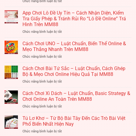
ở
Chức năng bình luận bị tắt
–
Trị
Trách
Bạc
Giải
Vốn
Nhiệm
Nhớ
App Chơi Lô Đề Uy Tín – Cách Nhận Diện, Kiểm
Mã
&
Cùng
Lô
Giấc
Tra Giấy Phép & Tránh Rủi Ro “Lô Đề Online” Trá
Chơi
MM88
Đề
Mơ
Có
Hình Trên MM88
–
Dưới
Trách
ở
Chức năng bình luận bị tắt
Hiểu
Góc
Nhiệm
App
Đúng,
Nhìn
Cùng
Chơi
Tránh
Cách Chơi UNO – Luật Chuẩn, Biến Thể Online &
Văn
MM88
Lô
Ngộ
Hóa,
Mẹo Thắng Nhanh Trên MM88
Đề
Nhận
Xác
ở
Chức năng bình luận bị tắt
Uy
&
Suất
Cách
Tín
Chơi
Và
Chơi
Cách Chơi Bài Tứ Sắc – Luật Chuẩn, Cách Ghép
–
Có
Trách
UNO
Cách
Trách
Bộ & Mẹo Chơi Online Hiệu Quả Tại MM88
Nhiệm
–
Nhận
Nhiệm
Cùng
ở
Chức năng bình luận bị tắt
Luật
Diện,
Cùng
MM88
Cách
Chuẩn,
Kiểm
MM88
Chơi
Cách Chơi Xì Dách – Luật Chuẩn, Basic Strategy &
Biến
Tra
Bài
Thể
Chơi Online An Toàn Trên MM88
Giấy
Tứ
Online
Phép
ở
Chức năng bình luận bị tắt
Sắc
&
&
Cách
–
Mẹo
Tránh
Chơi
Tú Lơ Khơ – Từ Bộ Bài Tây Đến Các Trò Bài Việt
Luật
Thắng
Rủi
Xì
Chuẩn,
Phổ Biến Nhất Hiện Nay
Nhanh
Ro
Dách
Cách
Trên
“Lô
ở
Chức năng bình luận bị tắt
–
Ghép
MM88
Đề