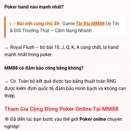
Poker hand nào mạnh nhất?
👉
Bài viết cùng chủ đề:
Game
Tài Xỉu MM88
Uy Tín
& Đổi Thưởng Thật – Cẩm Nang Nhanh
→ Royal Flush – bộ bài 10, J, Q, K, A cùng chất, là hand
mạnh nhất trong poker.
MM88 có đảm bảo công bằng không?
→ Có. Toàn bộ kết quả được tạo bằng thuật toán RNG
được kiểm định quốc tế, đảm bảo minh bạch và không can
thiệp.
Tham Gia Cộng Đồng Poker Online Tại MM88
🎯 Đã đến lúc bạn bước vào thế giới
Poker online
chuyên
nghiệp!