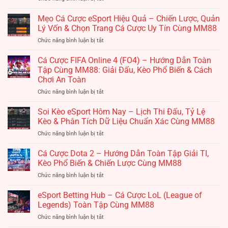
Đá
Gà
Mẹo Cá Cược eSport Hiệu Quả – Chiến Lược, Quản
Trực
Lý Vốn & Chọn Trang Cá Cược Uy Tín Cùng MM88
Tiếp
ở
Chức năng bình luận bị tắt
Thomo
Mẹo
–
Cá
Cá Cược FIFA Online 4 (FO4) – Hướng Dẫn Toàn
Xem
Cược
Đá
Tập Cùng MM88: Giải Đấu, Kèo Phổ Biến & Cách
eSport
Gà
Chơi An Toàn
Hiệu
Online
ở
Chức năng bình luận bị tắt
Quả
Uy
Cá
–
Tín
Cược
Chiến
Soi Kèo eSport Hôm Nay – Lịch Thi Đấu, Tỷ Lệ
&
FIFA
Lược,
Nhanh
Kèo & Phân Tích Dữ Liệu Chuẩn Xác Cùng MM88
Online
Quản
Nhất
ở
Chức năng bình luận bị tắt
4
Lý
Tại
Soi
(FO4)
Vốn
MM88
Kèo
Cá Cược Dota 2 – Hướng Dẫn Toàn Tập Giải TI,
–
&
eSport
Hướng
Chọn
Kèo Phổ Biến & Chiến Lược Cùng MM88
Hôm
Dẫn
Trang
ở
Chức năng bình luận bị tắt
Nay
Toàn
Cá
Cá
–
Tập
Cược
Cược
eSport Betting Hub – Cá Cược LoL (League of
Lịch
Cùng
Uy
Dota
Thi
Legends) Toàn Tập Cùng MM88
MM88:
Tín
2
Đấu,
Giải
Cùng
ở
Chức năng bình luận bị tắt
–
Tỷ
Đấu,
MM88
eSport
Hướng