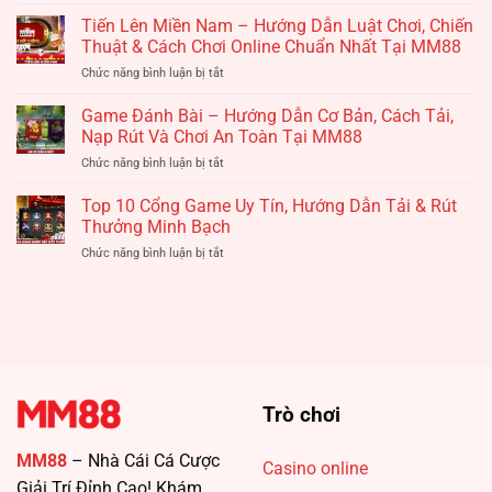
Tú
Luật
Bộ
Online”
Lơ
Tiến Lên Miền Nam – Hướng Dẫn Luật Chơi, Chiến
Chuẩn,
&
Trá
Khơ
Basic
Thuật & Cách Chơi Online Chuẩn Nhất Tại MM88
Mẹo
Hình
–
Strategy
Chơi
Trên
ở
Chức năng bình luận bị tắt
Từ
&
Online
MM88
Tiến
Bộ
Chơi
Hiệu
Lên
Game Đánh Bài – Hướng Dẫn Cơ Bản, Cách Tải,
Bài
Online
Quả
Miền
Tây
Nạp Rút Và Chơi An Toàn Tại MM88
An
Tại
Nam
Đến
Toàn
MM88
ở
Chức năng bình luận bị tắt
–
Các
Trên
Game
Hướng
Trò
MM88
Đánh
Top 10 Cổng Game Uy Tín, Hướng Dẫn Tải & Rút
Dẫn
Bài
Bài
Luật
Thưởng Minh Bạch
Việt
–
Chơi,
Phổ
ở
Chức năng bình luận bị tắt
Hướng
Chiến
Biến
Top
Dẫn
Thuật
Nhất
10
Cơ
&
Hiện
Cổng
Bản,
Cách
Nay
Game
Cách
Chơi
Uy
Tải,
Online
Tín,
Nạp
Chuẩn
Hướng
Rút
Nhất
Dẫn
Và
Tại
Trò chơi
Tải
Chơi
MM88
&
An
MM88
– Nhà Cái Cá Cược
Rút
Toàn
Casino online
Thưởng
Tại
Giải Trí Đỉnh Cao! Khám