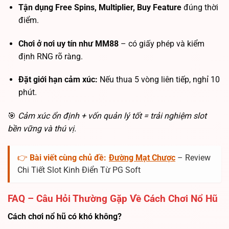
Tận dụng Free Spins, Multiplier, Buy Feature
đúng thời
điểm.
Chơi ở nơi uy tín như
MM88
– có giấy phép và kiểm
định RNG rõ ràng.
Đặt giới hạn cảm xúc:
Nếu thua 5 vòng liên tiếp, nghỉ 10
phút.
🎯
Cảm xúc ổn định + vốn quản lý tốt = trải nghiệm slot
bền vững và thú vị.
👉
Bài viết cùng chủ đề:
Đường Mạt Chược
– Review
Chi Tiết Slot Kinh Điển Từ PG Soft
FAQ – Câu Hỏi Thường Gặp Về Cách Chơi Nổ Hũ
Cách chơi nổ hũ có khó không?