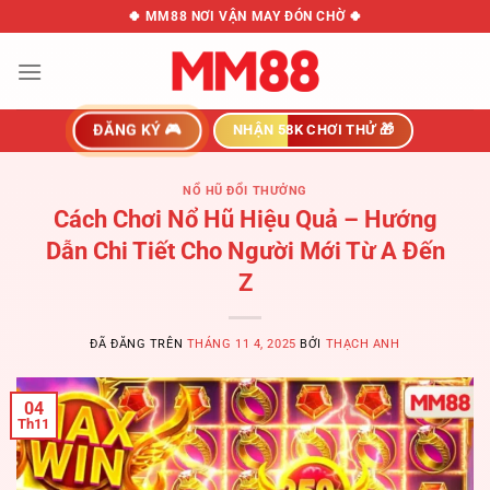
Chuyển
🍀 MM88 NƠI VẬN MAY ĐÓN CHỜ 🍀
đến
nội
dung
ĐĂNG KÝ 🎮
NHẬN 58K CHƠI THỬ 🎁
NỔ HŨ ĐỔI THƯỞNG
Cách Chơi Nổ Hũ Hiệu Quả – Hướng
Dẫn Chi Tiết Cho Người Mới Từ A Đến
Z
ĐÃ ĐĂNG TRÊN
THÁNG 11 4, 2025
BỞI
THẠCH ANH
04
Th11