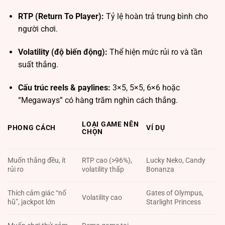
RTP (Return To Player):
Tỷ lệ hoàn trả trung bình cho
người chơi.
Volatility (độ biến động):
Thể hiện mức rủi ro và tần
suất thắng.
Cấu trúc reels & paylines:
3×5, 5×5, 6×6 hoặc
“Megaways” có hàng trăm nghìn cách thắng.
LOẠI GAME NÊN
PHONG CÁCH
VÍ DỤ
CHỌN
Muốn thắng đều, ít
RTP cao (>96%),
Lucky Neko, Candy
rủi ro
volatility thấp
Bonanza
Thích cảm giác “nổ
Gates of Olympus,
Volatility cao
hũ”, jackpot lớn
Starlight Princess