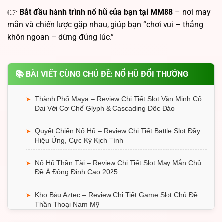
👉
Bắt đầu hành trình nổ hũ của bạn tại
MM88
– nơi may
mắn và chiến lược gặp nhau, giúp bạn “chơi vui – thắng
khôn ngoan – dừng đúng lúc.”
📚 BÀI VIẾT CÙNG CHỦ ĐỀ:
NỔ HŨ ĐỔI THƯỞNG
Thành Phố Maya – Review Chi Tiết Slot Văn Minh Cổ
➤
Đại Với Cơ Chế Glyph & Cascading Độc Đáo
Quyết Chiến Nổ Hũ – Review Chi Tiết Battle Slot Đầy
➤
Hiệu Ứng, Cực Kỳ Kịch Tính
Nổ Hũ Thần Tài – Review Chi Tiết Slot May Mắn Chủ
➤
Đề Á Đông Đỉnh Cao 2025
Kho Báu Aztec – Review Chi Tiết Game Slot Chủ Đề
➤
Thần Thoại Nam Mỹ