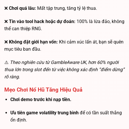
❌
Chơi quá lâu:
Mất tập trung, tăng tỷ lệ thua.
❌
Tin vào tool hack hoặc dự đoán:
100% là lừa đảo, không
thể can thiệp RNG.
❌
Không đặt giới hạn vốn:
Khi cảm xúc lấn át, bạn sẽ quên
mục tiêu ban đầu.
⚠️
Theo nghiên cứu từ GambleAware UK, hơn 60% người
thua lớn trong slot đến từ việc không xác định “điểm dừng”
rõ ràng.
Mẹo Chơi Nổ Hũ Tăng Hiệu Quả
Chơi demo trước khi nạp tiền.
Ưu tiên game volatility trung bình
để có tần suất thắng
ổn định.