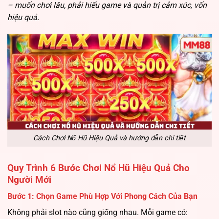
– muốn chơi lâu, phải hiểu game và quản trị cảm xúc, vốn
hiệu quả.
Cách Chơi Nổ Hũ Hiệu Quả và hướng dẫn chi tiết
Quy Trình 6 Bước Chơi Nổ Hũ Hiệu Quả Cho
Người Mới
Bước 1: Chọn Game Phù Hợp Với Phong Cách Của Bạn
Không phải slot nào cũng giống nhau. Mỗi game có: