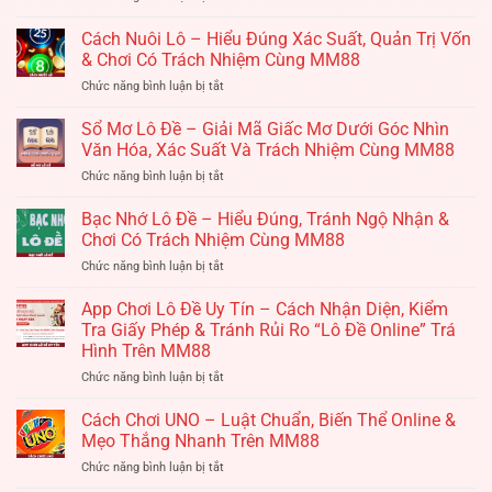
Xác
Và
Cách
–
Suất
Chơi
Bắt
Cách Nuôi Lô – Hiểu Đúng Xác Suất, Quản Trị Vốn
Hướng
Và
Có
Lô
Dẫn
& Chơi Có Trách Nhiệm Cùng MM88
Cách
Trách
Chuẩn
Mua
Quản
Nhiệm
ở
Chức năng bình luận bị tắt
–
Vé,
Trị
Cùng
Cách
Hiểu
Dò
Vốn
MM88
Nuôi
Sổ Mơ Lô Đề – Giải Mã Giấc Mơ Dưới Góc Nhìn
Dữ
Vé
An
Lô
Liệu,
Văn Hóa, Xác Suất Và Trách Nhiệm Cùng MM88
&
Toàn
–
Quản
Lĩnh
Cùng
ở
Chức năng bình luận bị tắt
Hiểu
Trị
Thưởng
MM88
Sổ
Đúng
Vốn
An
Mơ
Bạc Nhớ Lô Đề – Hiểu Đúng, Tránh Ngộ Nhận &
Xác
&
Toàn
Lô
Suất,
Chơi Có Trách Nhiệm Cùng MM88
Chơi
Cùng
Đề
Quản
Có
MM88
ở
Chức năng bình luận bị tắt
–
Trị
Trách
Bạc
Giải
Vốn
Nhiệm
Nhớ
App Chơi Lô Đề Uy Tín – Cách Nhận Diện, Kiểm
Mã
&
Cùng
Lô
Giấc
Tra Giấy Phép & Tránh Rủi Ro “Lô Đề Online” Trá
Chơi
MM88
Đề
Mơ
Có
Hình Trên MM88
–
Dưới
Trách
ở
Chức năng bình luận bị tắt
Hiểu
Góc
Nhiệm
App
Đúng,
Nhìn
Cùng
Chơi
Tránh
Cách Chơi UNO – Luật Chuẩn, Biến Thể Online &
Văn
MM88
Lô
Ngộ
Hóa,
Mẹo Thắng Nhanh Trên MM88
Đề
Nhận
Xác
ở
Chức năng bình luận bị tắt
Uy
&
Suất
Cách
Tín
Chơi