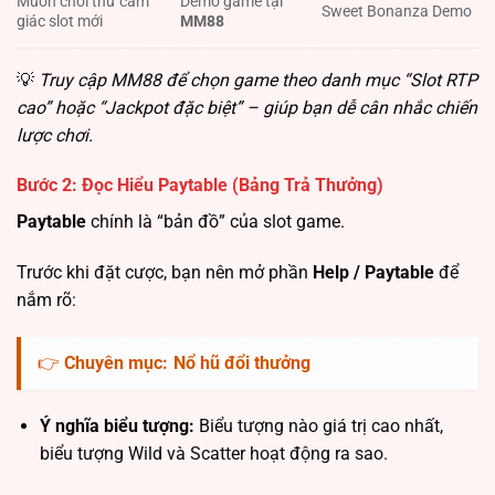
Muốn chơi thử cảm
Demo game tại
Sweet Bonanza Demo
giác slot mới
MM88
💡
Truy cập
MM88
để chọn game theo danh mục “Slot RTP
cao” hoặc “Jackpot đặc biệt” – giúp bạn dễ cân nhắc chiến
lược chơi.
Bước 2: Đọc Hiểu Paytable (Bảng Trả Thưởng)
Paytable
chính là “bản đồ” của slot game.
Trước khi đặt cược, bạn nên mở phần
Help / Paytable
để
nắm rõ:
👉
Chuyên mục:
Nổ hũ đổi thưởng
Ý nghĩa biểu tượng:
Biểu tượng nào giá trị cao nhất,
biểu tượng Wild và Scatter hoạt động ra sao.