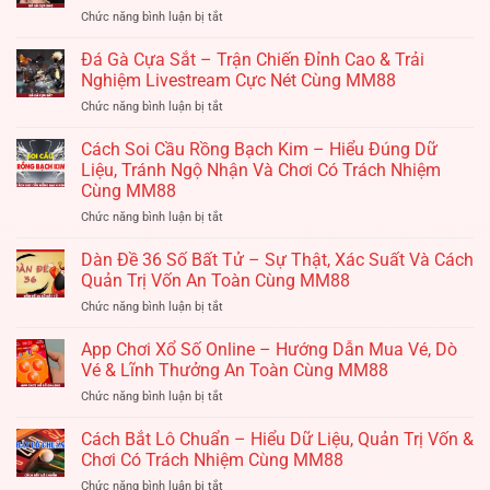
Tốt
Niệm
MM88
MM88
ở
Chức năng bình luận bị tắt
Nên
Dân
Đá
Chọi
Gian
Gà
Đá Gà Cựa Sắt – Trận Chiến Đỉnh Cao & Trải
–
&
Cựa
Từ
Nghiệm Livestream Cực Nét Cùng MM88
Cách
Dao
Kinh
Hiểu
ở
Chức năng bình luận bị tắt
–
Nghiệm
Đúng
Đá
Nghệ
Dân
Cùng
Gà
Cách Soi Cầu Rồng Bạch Kim – Hiểu Đúng Dữ
Thuật
Gian
MM88
Cựa
Tốc
Liệu, Tránh Ngộ Nhận Và Chơi Có Trách Nhiệm
Đến
Sắt
Độ
Góc
Cùng MM88
–
&
Nhìn
ở
Chức năng bình luận bị tắt
Trận
Sức
Hiện
Cách
Chiến
Mạnh
Đại
Soi
Đỉnh
Dàn Đề 36 Số Bất Tử – Sự Thật, Xác Suất Và Cách
Của
Cùng
Cầu
Cao
Chiến
Quản Trị Vốn An Toàn Cùng MM88
MM88
Rồng
&
Kê
ở
Chức năng bình luận bị tắt
Bạch
Trải
Hiện
Dàn
Kim
Nghiệm
Đại
Đề
App Chơi Xổ Số Online – Hướng Dẫn Mua Vé, Dò
–
Livestream
Cùng
36
Hiểu
Cực
Vé & Lĩnh Thưởng An Toàn Cùng MM88
MM88
Số
Đúng
Nét
ở
Chức năng bình luận bị tắt
Bất
Dữ
Cùng
App
Tử
Liệu,
MM88
Chơi
Cách Bắt Lô Chuẩn – Hiểu Dữ Liệu, Quản Trị Vốn &
–
Tránh
Xổ
Sự
Chơi Có Trách Nhiệm Cùng MM88
Ngộ
Số
Thật,
Nhận
ở
Chức năng bình luận bị tắt
Online