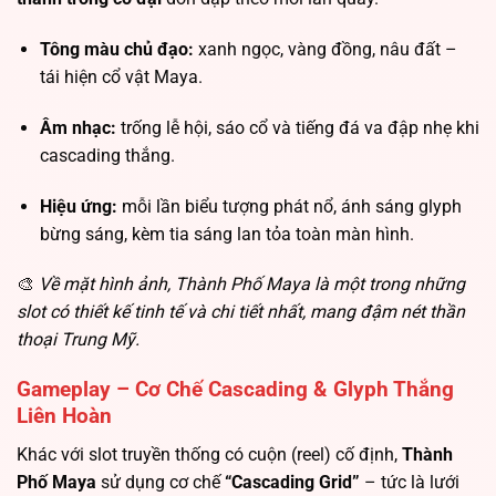
Tông màu chủ đạo:
xanh ngọc, vàng đồng, nâu đất –
tái hiện cổ vật Maya.
Âm nhạc:
trống lễ hội, sáo cổ và tiếng đá va đập nhẹ khi
cascading thắng.
Hiệu ứng:
mỗi lần biểu tượng phát nổ, ánh sáng glyph
bừng sáng, kèm tia sáng lan tỏa toàn màn hình.
🎨
Về mặt hình ảnh, Thành Phố Maya là một trong những
slot có thiết kế tinh tế và chi tiết nhất, mang đậm nét thần
thoại Trung Mỹ.
Gameplay – Cơ Chế Cascading & Glyph Thắng
Liên Hoàn
Khác với slot truyền thống có cuộn (reel) cố định,
Thành
Phố Maya
sử dụng cơ chế
“Cascading Grid”
– tức là lưới