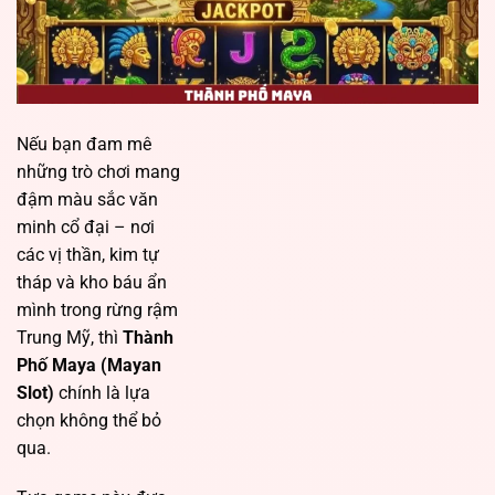
Nếu bạn đam mê
những trò chơi mang
đậm màu sắc văn
minh cổ đại – nơi
các vị thần, kim tự
tháp và kho báu ẩn
mình trong rừng rậm
Trung Mỹ, thì
Thành
Phố Maya (Mayan
Slot)
chính là lựa
chọn không thể bỏ
qua.