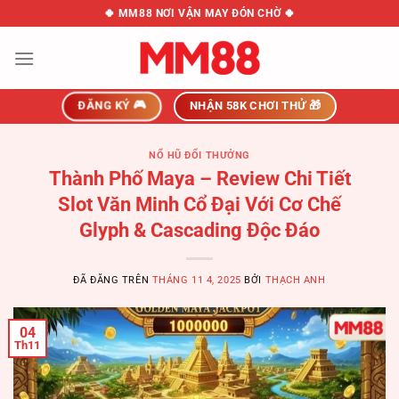
Chuyển
🍀 MM88 NƠI VẬN MAY ĐÓN CHỜ 🍀
đến
nội
dung
ĐĂNG KÝ 🎮
NHẬN 58K CHƠI THỬ 🎁
NỔ HŨ ĐỔI THƯỞNG
Thành Phố Maya – Review Chi Tiết
Slot Văn Minh Cổ Đại Với Cơ Chế
Glyph & Cascading Độc Đáo
ĐÃ ĐĂNG TRÊN
THÁNG 11 4, 2025
BỞI
THẠCH ANH
04
Th11