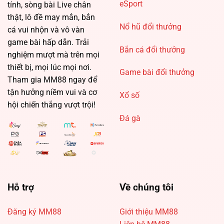
eSport
tính, sòng bài Live chân
thật, lô đề may mắn, bắn
Nổ hũ đổi thưởng
cá vui nhộn và vô vàn
game bài hấp dẫn. Trải
Bắn cá đổi thưởng
nghiệm mượt mà trên mọi
thiết bị, mọi lúc mọi nơi.
Game bài đổi thưởng
Tham gia MM88 ngay để
tận hưởng niềm vui và cơ
Xổ số
hội chiến thắng vượt trội!
Đá gà
Hỗ trợ
Về chúng tôi
Đăng ký MM88
Giới thiệu MM88