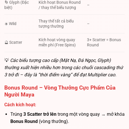
🌀 Glyph (Đặc
Kích hoạt Bonus Round
–
biệt)
/ thay thế biểu tượng
Thay thế tất cả biểu
☀️ Wild
–
tượng thường
Kích hoạt vòng quay
3+ Scatter = Bonus
🔮 Scatter
miễn phí (Free Spins)
Round
💡
Các biểu tượng cao cấp (Mặt Nạ, Đá Ngọc, Glyph)
thường xuất hiện nhiều hơn trong các chuỗi cascading thứ
3 trở đi – đây là “thời điểm vàng” để đạt Multiplier cao.
Bonus Round – Vòng Thưởng Cực Phẩm Của
Người Maya
Cách kích hoạt:
Trúng
3 Scatter trở lên
trong một vòng quay → mở khóa
Bonus Round
(vòng thưởng).