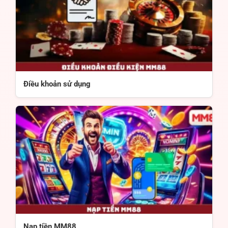
Điều khoản sử dụng
Nạp tiền MM88