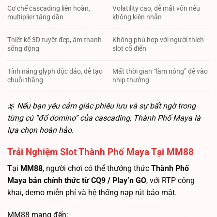
Cơ chế cascading liên hoàn,
Volatility cao, dễ mất vốn nếu
multiplier tăng dần
không kiên nhẫn
Thiết kế 3D tuyệt đẹp, âm thanh
Không phù hợp với người thích
sống động
slot cổ điển
Tính năng glyph độc đáo, dễ tạo
Mất thời gian “làm nóng” để vào
chuỗi thắng
nhịp thưởng
🌿
Nếu bạn yêu cảm giác phiêu lưu và sự bất ngờ trong
từng cú “đổ domino” của cascading, Thành Phố Maya là
lựa chọn hoàn hảo.
Trải Nghiệm Slot Thành Phố Maya Tại MM88
Tại
MM88
, người chơi có thể thưởng thức
Thành Phố
Maya bản chính thức từ CQ9 / Play’n GO
, với RTP công
khai, demo miễn phí và hệ thống nạp rút bảo mật.
MM88 mang đến: