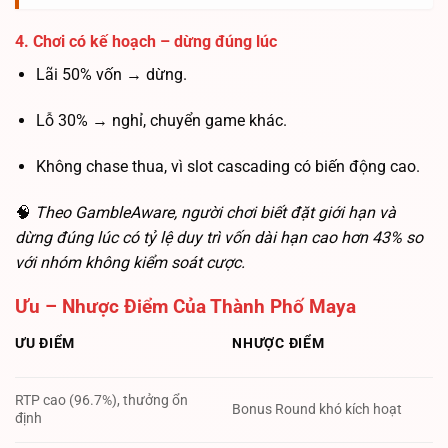
4. Chơi có kế hoạch – dừng đúng lúc
Lãi 50% vốn → dừng.
Lỗ 30% → nghỉ, chuyển game khác.
Không chase thua, vì slot cascading có biến động cao.
🧠
Theo GambleAware, người chơi biết đặt giới hạn và
dừng đúng lúc có tỷ lệ duy trì vốn dài hạn cao hơn 43% so
với nhóm không kiểm soát cược.
Ưu – Nhược Điểm Của Thành Phố Maya
ƯU ĐIỂM
NHƯỢC ĐIỂM
RTP cao (96.7%), thưởng ổn
Bonus Round khó kích hoạt
định