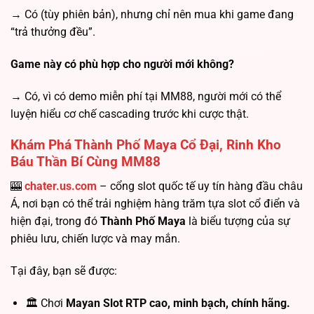
→ Có (tùy phiên bản), nhưng chỉ nên mua khi game đang
“trả thưởng đều”.
Game này có phù hợp cho người mới không?
→ Có, vì có demo miễn phí tại MM88, người mới có thể
luyện hiểu cơ chế cascading trước khi cược thật.
Khám Phá Thành Phố Maya Cổ Đại, Rinh Kho
Báu Thần Bí Cùng MM88
🎰
chater.us.com
– cổng slot quốc tế uy tín hàng đầu châu
Á, nơi bạn có thể trải nghiệm hàng trăm tựa slot cổ điển và
hiện đại, trong đó
Thành Phố Maya
là biểu tượng của sự
phiêu lưu, chiến lược và may mắn.
Tại đây, bạn sẽ được:
🏛️ Chơi
Mayan Slot RTP cao, minh bạch, chính hãng.