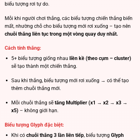
biểu tượng rơi tự do.
Mỗi khi người chơi thắng, các biểu tượng chiến thắng biến
mất, nhường chỗ cho biểu tượng mới rơi xuống – tạo nên
chuỗi thắng liên tục trong một vòng quay duy nhất.
Cách tính thắng:
5+ biểu tượng giống nhau
liền kề (theo cụm – cluster)
sẽ tạo thành một chiến thắng.
Sau khi thắng, biểu tượng mới rơi xuống → có thể tạo
thêm chuỗi thắng mới.
Mỗi chuỗi thắng sẽ
tăng Multiplier (x1 → x2 → x3 →
x5)
– không giới hạn.
Biểu tượng Glyph đặc biệt:
Khi có
chuỗi thắng 3 lần liên tiếp
, biểu tượng
Glyph