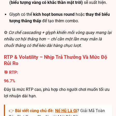
(biểu tượng vàng có khắc thần mặt trời)
sẽ xuất hiện.
Glyph có thể
kích hoạt bonus round
hoặc
thay thế biểu
tượng thắng thấp
để tạo thêm combo.
⚙️
Cơ chế cascading + glyph khiến mỗi vòng quay mang lại
nhiều cơ hội thắng hơn – chỉ cần một lần may mắn là
chuỗi thắng có thể kéo dài hàng chục lượt.
RTP & Volatility – Nhịp Trả Thưởng Và Mức Độ
Rủi Ro
🎯 RTP:
96.7%
Đây là mức RTP cao, phù hợp cho người chơi muốn tối ưu
lợi nhuận dài hạn.
👉
Bài viết cùng chủ đề:
Nổ Hũ Là Gì
? Giải Mã Toàn