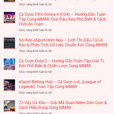
Tiếp
ở
Chức năng bình luận bị tắt
Thomo
Mẹo
–
Cá
Cá Cược FIFA Online 4 (FO4) – Hướng Dẫn Toàn
Xem
Cược
Đá
Tập Cùng MM88: Giải Đấu, Kèo Phổ Biến & Cách
eSport
Gà
Chơi An Toàn
Hiệu
Online
ở
Chức năng bình luận bị tắt
Quả
Uy
Cá
–
Tín
Cược
Chiến
Soi Kèo eSport Hôm Nay – Lịch Thi Đấu, Tỷ Lệ
&
FIFA
Lược,
Nhanh
Kèo & Phân Tích Dữ Liệu Chuẩn Xác Cùng MM88
Online
Quản
Nhất
ở
Chức năng bình luận bị tắt
4
Lý
Tại
Soi
(FO4)
Vốn
MM88
Kèo
Cá Cược Dota 2 – Hướng Dẫn Toàn Tập Giải TI,
–
&
eSport
Hướng
Chọn
Kèo Phổ Biến & Chiến Lược Cùng MM88
Hôm
Dẫn
Trang
ở
Chức năng bình luận bị tắt
Nay
Toàn
Cá
Cá
–
Tập
Cược
Cược
eSport Betting Hub – Cá Cược LoL (League of
Lịch
Cùng
Uy
Dota
Thi
Legends) Toàn Tập Cùng MM88
MM88:
Tín
2
Đấu,
Giải
Cùng
ở
Chức năng bình luận bị tắt
–
Tỷ
Đấu,
MM88
eSport
Hướng
Lệ
Kèo
Betting
23 Vảy Gà Xấu – Giải Mã Quan Niệm Dân Gian &
Dẫn
Kèo
Phổ
Hub
Toàn
Cách Hiểu Đúng Cùng MM88
&
Biến
–
Tập
Phân
&
ở
Chức năng bình luận bị tắt