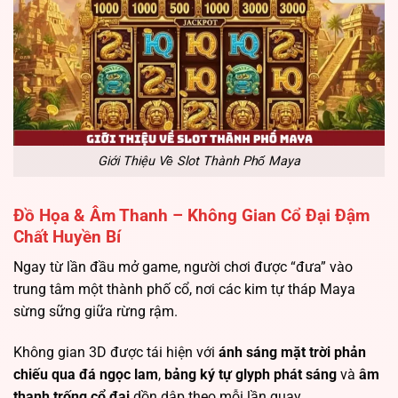
Giới Thiệu Về Slot Thành Phố Maya
Đồ Họa & Âm Thanh – Không Gian Cổ Đại Đậm
Chất Huyền Bí
Ngay từ lần đầu mở game, người chơi được “đưa” vào
trung tâm một thành phố cổ, nơi các kim tự tháp Maya
sừng sững giữa rừng rậm.
Không gian 3D được tái hiện với
ánh sáng mặt trời phản
chiếu qua đá ngọc lam
,
bảng ký tự glyph phát sáng
và
âm
thanh trống cổ đại
dồn dập theo mỗi lần quay.