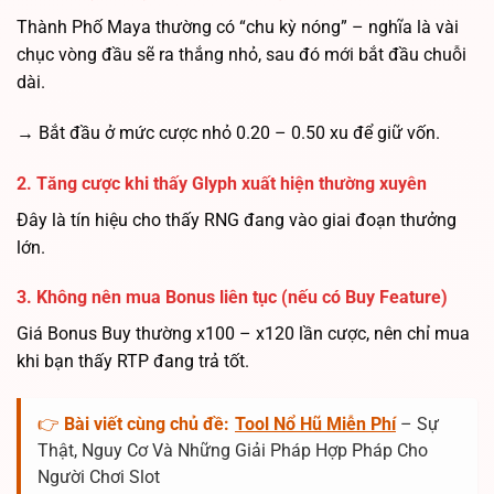
Thành Phố Maya thường có “chu kỳ nóng” – nghĩa là vài
chục vòng đầu sẽ ra thắng nhỏ, sau đó mới bắt đầu chuỗi
dài.
→ Bắt đầu ở mức cược nhỏ 0.20 – 0.50 xu để giữ vốn.
2. Tăng cược khi thấy Glyph xuất hiện thường xuyên
Đây là tín hiệu cho thấy RNG đang vào giai đoạn thưởng
lớn.
3. Không nên mua Bonus liên tục (nếu có Buy Feature)
Giá Bonus Buy thường x100 – x120 lần cược, nên chỉ mua
khi bạn thấy RTP đang trả tốt.
👉
Bài viết cùng chủ đề:
Tool Nổ Hũ Miễn Phí
– Sự
Thật, Nguy Cơ Và Những Giải Pháp Hợp Pháp Cho
Người Chơi Slot