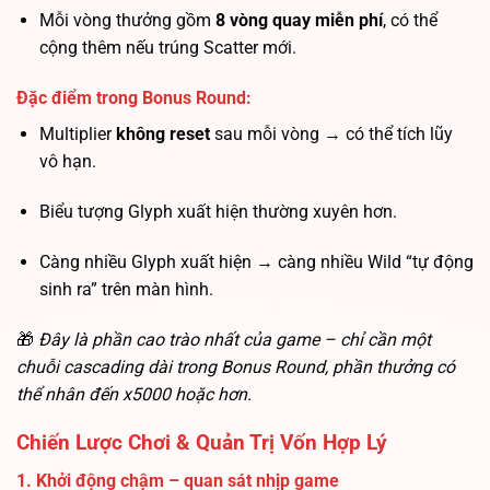
Mỗi vòng thưởng gồm
8 vòng quay miễn phí
, có thể
cộng thêm nếu trúng Scatter mới.
Đặc điểm trong Bonus Round:
Multiplier
không reset
sau mỗi vòng → có thể tích lũy
vô hạn.
Biểu tượng Glyph xuất hiện thường xuyên hơn.
Càng nhiều Glyph xuất hiện → càng nhiều Wild “tự động
sinh ra” trên màn hình.
🎁
Đây là phần cao trào nhất của game – chỉ cần một
chuỗi cascading dài trong Bonus Round, phần thưởng có
thể nhân đến x5000 hoặc hơn.
Chiến Lược Chơi & Quản Trị Vốn Hợp Lý
1. Khởi động chậm – quan sát nhịp game