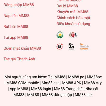
Liên hệ MM88
Đăng nhập MM88
Đại lý MM88
Khuyến mãi MM88
Nạp tiền MM88
Chính sách bảo mật
Điều khoản sử dụng
Rút tiền MM88
Tải app MM88
Quên mật khẩu MM88
Tác giả Thạch Anh
Mọi người cũng tìm kiếm: Tại MM88 | MM88 pc | MM88pc
| MM88 COM mobile | Mm88 site | MM88 APK | MM88 city
| App MM88 | MM88 login | MM88 Trang chủ | Nhà cái
MM88 | MM 88 | MM88 đăng nhập | MM88 link