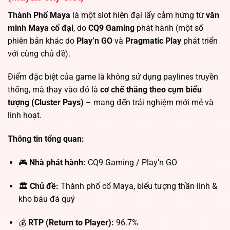
Thành Phố Maya
là một slot hiện đại lấy cảm hứng từ
văn
minh Maya cổ đại
, do
CQ9 Gaming
phát hành (một số
phiên bản khác do
Play’n GO
và
Pragmatic Play
phát triển
với cùng chủ đề).
Điểm đặc biệt của game là không sử dụng paylines truyền
thống, mà thay vào đó là
cơ chế thắng theo cụm biểu
tượng (Cluster Pays)
– mang đến trải nghiệm mới mẻ và
linh hoạt.
Thông tin tổng quan:
🎮
Nhà phát hành:
CQ9 Gaming / Play’n GO
🏛️
Chủ đề:
Thành phố cổ Maya, biểu tượng thần linh &
kho báu đá quý
💰
RTP (Return to Player):
96.7%