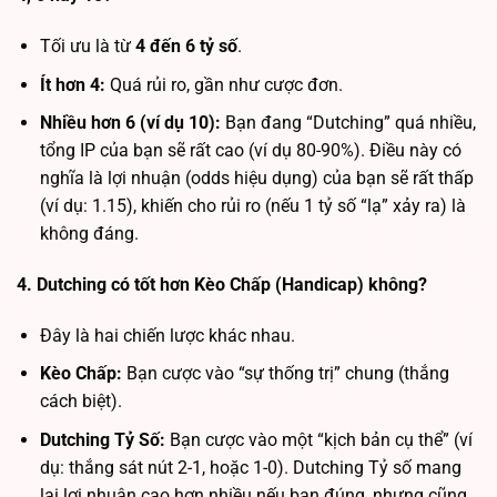
Tối ưu là từ
4 đến 6 tỷ số
.
Ít hơn 4:
Quá rủi ro, gần như cược đơn.
Nhiều hơn 6 (ví dụ 10):
Bạn đang “Dutching” quá nhiều,
tổng IP của bạn sẽ rất cao (ví dụ 80-90%). Điều này có
nghĩa là lợi nhuận (odds hiệu dụng) của bạn sẽ rất thấp
(ví dụ: 1.15), khiến cho rủi ro (nếu 1 tỷ số “lạ” xảy ra) là
không đáng.
4. Dutching có tốt hơn Kèo Chấp (Handicap) không?
Đây là hai chiến lược khác nhau.
Kèo Chấp:
Bạn cược vào “sự thống trị” chung (thắng
cách biệt).
Dutching Tỷ Số:
Bạn cược vào một “kịch bản cụ thể” (ví
dụ: thắng sát nút 2-1, hoặc 1-0). Dutching Tỷ số mang
lại lợi nhuận cao hơn nhiều nếu bạn đúng, nhưng cũng