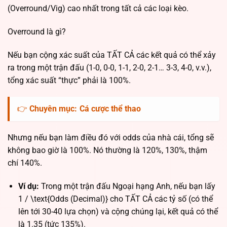
(Overround/Vig) cao nhất trong tất cả các loại kèo.
Overround là gì?
Nếu bạn cộng xác suất của TẤT CẢ các kết quả có thể xảy
ra trong một trận đấu (1-0, 0-0, 1-1, 2-0, 2-1… 3-3, 4-0, v.v.),
tổng xác suất “thực” phải là 100%.
👉
Chuyên mục:
Cá cược thể thao
Nhưng nếu bạn làm điều đó với odds của nhà cái, tổng sẽ
không bao giờ là 100%. Nó thường là 120%, 130%, thậm
chí 140%.
Ví dụ:
Trong một trận đấu Ngoại hạng Anh, nếu bạn lấy
1 / \text{Odds (Decimal)}
cho TẤT CẢ các tỷ số (có thể
lên tới 30-40 lựa chọn) và cộng chúng lại, kết quả có thể
là 1.35 (tức 135%).