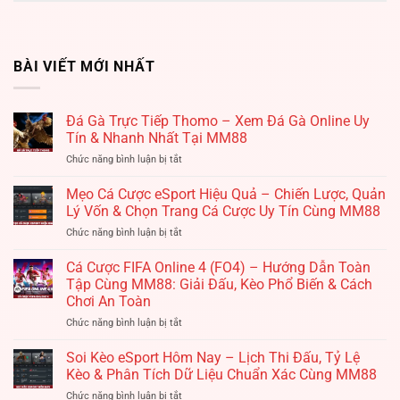
BÀI VIẾT MỚI NHẤT
Đá Gà Trực Tiếp Thomo – Xem Đá Gà Online Uy
Tín & Nhanh Nhất Tại MM88
ở
Chức năng bình luận bị tắt
Đá
Gà
Mẹo Cá Cược eSport Hiệu Quả – Chiến Lược, Quản
Trực
Lý Vốn & Chọn Trang Cá Cược Uy Tín Cùng MM88
Tiếp
ở
Chức năng bình luận bị tắt
Thomo
Mẹo
–
Cá
Cá Cược FIFA Online 4 (FO4) – Hướng Dẫn Toàn
Xem
Cược
Đá
Tập Cùng MM88: Giải Đấu, Kèo Phổ Biến & Cách
eSport
Gà
Chơi An Toàn
Hiệu
Online
ở
Chức năng bình luận bị tắt
Quả
Uy
Cá
–
Tín
Cược
Chiến
Soi Kèo eSport Hôm Nay – Lịch Thi Đấu, Tỷ Lệ
&
FIFA
Lược,
Nhanh
Kèo & Phân Tích Dữ Liệu Chuẩn Xác Cùng MM88
Online
Quản
Nhất
ở
Chức năng bình luận bị tắt
4
Lý