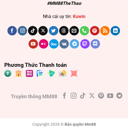
#MM88TheThao
Nhà cái uy tín:
Kuwin
Phương Thức Thanh toán
Truyền thông MM88
Copyright 2026 ©
Bản quyền Mm88