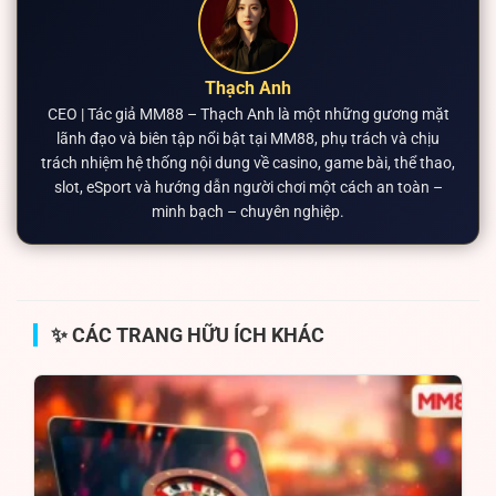
Kèo tài xỉu là gì
➤
Thạch Anh
Kèo Châu Âu Là Gì
➤
CEO | Tác giả MM88 – Thạch Anh là một những gương mặt
lãnh đạo và biên tập nổi bật tại MM88, phụ trách và chịu
Tỷ lệ kèo châu Á : Hướng dẫn đầy đủ cho người mới
➤
trách nhiệm hệ thống nội dung về casino, game bài, thể thao,
đến trung cấp
slot, eSport và hướng dẫn người chơi một cách an toàn –
minh bạch – chuyên nghiệp.
✨ CÁC TRANG HỮU ÍCH KHÁC