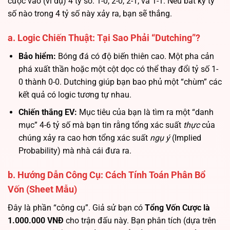
cược vào (ví dụ) 4 tỷ số: 1-0, 2-0, 2-1, và 1-1. Nếu bất kỳ tỷ
số nào trong 4 tỷ số này xảy ra, bạn sẽ thắng.
a. Logic Chiến Thuật: Tại Sao Phải “Dutching”?
Bảo hiểm:
Bóng đá có độ biến thiên cao. Một pha cản
phá xuất thần hoặc một cột dọc có thể thay đổi tỷ số 1-
0 thành 0-0. Dutching giúp bạn bao phủ một “chùm” các
kết quả có logic tương tự nhau.
Chiến thắng EV:
Mục tiêu của bạn là tìm ra một “danh
mục” 4-6 tỷ số mà bạn tin rằng tổng xác suất
thực
của
chúng xảy ra cao hơn tổng xác suất
ngụ ý
(Implied
Probability) mà nhà cái đưa ra.
b. Hướng Dẫn Công Cụ: Cách Tính Toán Phân Bổ
Vốn (Sheet Mẫu)
Đây là phần “công cụ”. Giả sử bạn có
Tổng Vốn Cược là
1.000.000 VNĐ
cho trận đấu này. Bạn phân tích (dựa trên