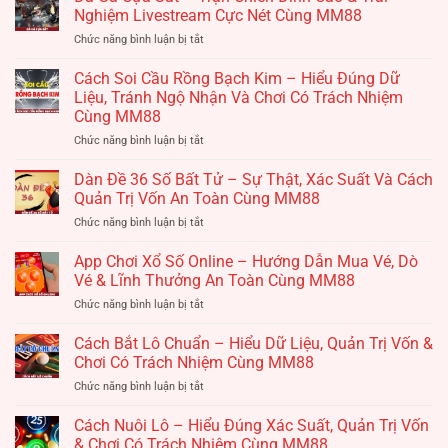
Cựa
Từ
Nghiệm Livestream Cực Nét Cùng MM88
Cách
Dao
Kinh
Hiểu
ở
Chức năng bình luận bị tắt
–
Nghiệm
Đúng
Đá
Nghệ
Dân
Cùng
Gà
Cách Soi Cầu Rồng Bạch Kim – Hiểu Đúng Dữ
Thuật
Gian
MM88
Cựa
Tốc
Liệu, Tránh Ngộ Nhận Và Chơi Có Trách Nhiệm
Đến
Sắt
Độ
Góc
Cùng MM88
–
&
Nhìn
ở
Chức năng bình luận bị tắt
Trận
Sức
Hiện
Cách
Chiến
Mạnh
Đại
Soi
Đỉnh
Dàn Đề 36 Số Bất Tử – Sự Thật, Xác Suất Và Cách
Của
Cùng
Cầu
Cao
Chiến
Quản Trị Vốn An Toàn Cùng MM88
MM88
Rồng
&
Kê
ở
Chức năng bình luận bị tắt
Bạch
Trải
Hiện
Dàn
Kim
Nghiệm
Đại
Đề
App Chơi Xổ Số Online – Hướng Dẫn Mua Vé, Dò
–
Livestream
Cùng
36
Hiểu
Cực
Vé & Lĩnh Thưởng An Toàn Cùng MM88
MM88
Số
Đúng
Nét
ở
Chức năng bình luận bị tắt
Bất
Dữ
Cùng
App
Tử
Liệu,
MM88
Chơi
Cách Bắt Lô Chuẩn – Hiểu Dữ Liệu, Quản Trị Vốn &
–
Tránh
Xổ
Sự
Chơi Có Trách Nhiệm Cùng MM88
Ngộ
Số
Thật,
Nhận
ở
Chức năng bình luận bị tắt
Online
Xác
Và
Cách
–
Suất
Chơi
Bắt
Cách Nuôi Lô – Hiểu Đúng Xác Suất, Quản Trị Vốn
Hướng
Và
Có
Lô
Dẫn
& Chơi Có Trách Nhiệm Cùng MM88
Cách
Trách