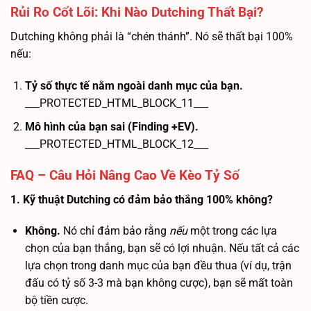
Rủi Ro Cốt Lõi: Khi Nào Dutching Thất Bại?
Dutching không phải là “chén thánh”. Nó sẽ thất bại 100%
nếu:
Tỷ số thực tế nằm ngoài danh mục của bạn.
___PROTECTED_HTML_BLOCK_11___
Mô hình của bạn sai (Finding +EV).
___PROTECTED_HTML_BLOCK_12___
FAQ – Câu Hỏi Nâng Cao Về Kèo Tỷ Số
1. Kỹ thuật Dutching có đảm bảo thắng 100% không?
Không.
Nó chỉ đảm bảo rằng
nếu
một trong các lựa
chọn của bạn thắng, bạn sẽ có lợi nhuận. Nếu tất cả các
lựa chọn trong danh mục của bạn đều thua (ví dụ, trận
đấu có tỷ số 3-3 mà bạn không cược), bạn sẽ mất toàn
bộ tiền cược.