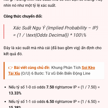
nhìn nó như một tỷ lệ xác suất.
Công thức chuyển đổi:
Xác Suất Ngụ Ý (Implied Probability – IP)
= (1 / \text{Odds Decimal}) * 100\%
Đây là xác suất mà nhà cái (đã bao gồm vig) ấn định cho
kết quả đó.
👉
Bài viết cùng chủ đề:
Khung Phân Tích
Soi Kèo
Tài Xỉu
(O/U) 6 Bước: Từ xG Đến Biến Động Line
Nếu tỷ số 1-0 có odds
7.50
rightarrow
IP = (1 / 7.50) =
13.33%
Nếu tỷ số 1-1 có odds
6.50
rightarrow
IP = (1 / 6.50) =
15.38%