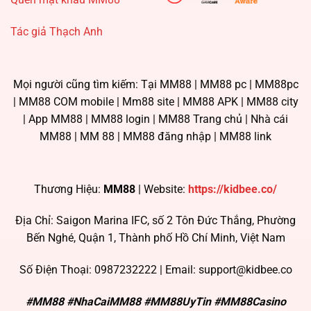
Tác giả Thạch Anh
Mọi người cũng tìm kiếm: Tại MM88 | MM88 pc | MM88pc
| MM88 COM mobile | Mm88 site | MM88 APK | MM88 city
| App MM88 | MM88 login | MM88 Trang chủ | Nhà cái
MM88 | MM 88 | MM88 đăng nhập | MM88 link
Thương Hiệu:
MM88
| Website:
https://kidbee.co/
Địa Chỉ: Saigon Marina IFC, số 2 Tôn Đức Thắng, Phường
Bến Nghé, Quận 1, Thành phố Hồ Chí Minh, Việt Nam
Số Điện Thoại: 0987232222 | Email:
support@kidbee.co
#MM88 #NhaCaiMM88 #MM88UyTin #MM88Casino