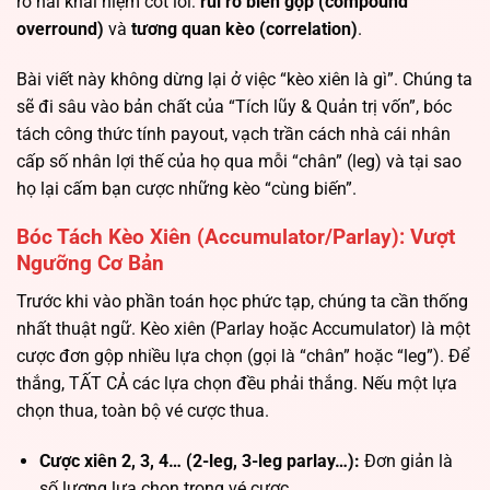
rõ hai khái niệm cốt lõi:
rủi ro biên gộp (compound
overround)
và
tương quan kèo (correlation)
.
Bài viết này không dừng lại ở việc “kèo xiên là gì”. Chúng ta
sẽ đi sâu vào bản chất của “Tích lũy & Quản trị vốn”, bóc
tách công thức tính payout, vạch trần cách nhà cái nhân
cấp số nhân lợi thế của họ qua mỗi “chân” (leg) và tại sao
họ lại cấm bạn cược những kèo “cùng biến”.
Bóc Tách Kèo Xiên (Accumulator/Parlay): Vượt
Ngưỡng Cơ Bản
Trước khi vào phần toán học phức tạp, chúng ta cần thống
nhất thuật ngữ. Kèo xiên (Parlay hoặc Accumulator) là một
cược đơn gộp nhiều lựa chọn (gọi là “chân” hoặc “leg”). Để
thắng, TẤT CẢ các lựa chọn đều phải thắng. Nếu một lựa
chọn thua, toàn bộ vé cược thua.
Cược xiên 2, 3, 4… (2-leg, 3-leg parlay…):
Đơn giản là
số lượng lựa chọn trong vé cược.