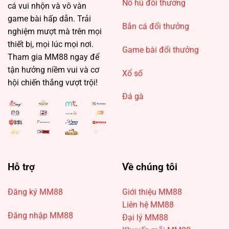
Nổ hũ đổi thưởng
cá vui nhộn và vô vàn
game bài hấp dẫn. Trải
Bắn cá đổi thưởng
nghiệm mượt mà trên mọi
thiết bị, mọi lúc mọi nơi.
Game bài đổi thưởng
Tham gia MM88 ngay để
tận hưởng niềm vui và cơ
Xổ số
hội chiến thắng vượt trội!
Đá gà
Hỗ trợ
Về chúng tôi
Đăng ký MM88
Giới thiệu MM88
Liên hệ MM88
Đăng nhập MM88
Đại lý MM88