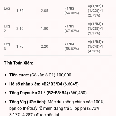
=((1/B2)+
Leg
=1/B2
1.85
2.05
(1/C2))-1
1
(54.05%)
(2.73%)
=((1/B3)+
Leg
=1/B3
2.10
1.80
(1/C3))-1
2
(47.62%)
(3.17%)
=((1/B4)+
Leg
=1/B4
1.70
2.20
(1/C4))-1
3
(58.82%)
(4.28%)
Tính Toán Xiên:
Tiền cược:
(Gõ vào ô G1) 100,000
Hệ số nhân xiên:
=B2*B3*B4
(6.6045)
Tổng Payout:
=G1 * (B2*B3*B4)
(660,450)
Tổng Vig (Ước tính):
Mặc dù không chính xác 100%,
bạn có thể thấy rõ mình đang trả 3 lớp phí (2.73%,
3.17%, 4.28%) được gộp lại.