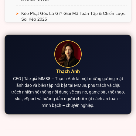
Kèo Phạt Góc Là Gì? Giải Mã Toàn Tập & Chiến Lược
➤
Soi Kèo 2025
Tìm Hiểu Về Kèo Rung
➤
Cách đọc tỷ lệ kèo
➤
Kèo tài xỉu là gì
➤
Thạch Anh
Kèo Châu Âu Là Gì
➤
CEO | Tác giả MM88 – Thạch Anh là một những gương mặt
lãnh đạo và biên tập nổi bật tại MM88, phụ trách và chịu
Tỷ lệ kèo châu Á : Hướng dẫn đầy đủ cho người mới
➤
trách nhiệm hệ thống nội dung về casino, game bài, thể thao,
đến trung cấp
slot, eSport và hướng dẫn người chơi một cách an toàn –
minh bạch – chuyên nghiệp.