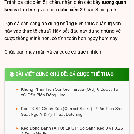
Tránh xa các xiên 5+ chân, nhận diện các bẫy
tương quan
kèo
và tập trung vào các
cược xiên 2
hoặc 3 có giá trị.
Bạn đã sẵn sàng áp dụng những kiến thức quản trị vốn
này vào thực tế chưa? Hãy bắt đầu xây dựng những vé
cược thông minh hơn, có tính toán hơn ngay hôm nay.
Chúc bạn may mắn và cá cược có trách nhiệm!
📚 BÀI VIẾT CÙNG CHỦ ĐỀ:
CÁ CƯỢC THỂ THAO
Khung Phân Tích Soi Kèo Tài Xỉu (O/U) 6 Bước: Từ
➤
xG Đến Biến Động Line
Kèo Tỷ Số Chính Xác (Correct Score): Phân Tích Xác
➤
Suất Ngụ Ý & Kỹ Thuật Dutching
Kèo Đồng Banh (AH 0) Là Gì? So Sánh Kèo 0 vs 0.25
➤
& Draw No Bet