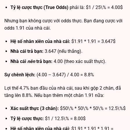
Tỷ lệ cược thực (True Odds)
phải là:
$1 / 25\% = 4.00$
Nhưng bạn không cược với odds thực. Bạn đang cược với
odds 1.91 của nhà cái.
Hệ số nhân xiên của nhà cái:
$1.91 * 1.91 = 3.647$
Nhà cái trả bạn:
3.647 (nếu thắng).
Nhà cái
nên
trả bạn:
4.00 (theo xác suất thực).
Sự chênh lệch:
(4.00 – 3.647) / 4.00 = 8.8%
Lợi thế 4.7% ban đầu của nhà cái, sau khi gộp 2 chân, đã
tăng lên 8.8%. Nếu bạn thêm một chân 1.91 nữa:
Xác suất thực (3 chân):
$50\% * 50\% * 50\% = 12.5\%$
Tỷ lệ cược thực:
$1 / 12.5\% = 8.00$
Hệ số nhân xiên của nhà cái:
$1.91 * 1.91 * 1.91 =