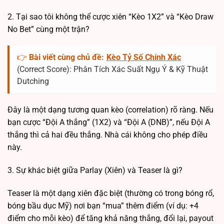
2. Tại sao tôi không thể cược xiên “Kèo 1X2” và “Kèo Draw
No Bet” cùng một trận?
👉
Bài viết cùng chủ đề:
Kèo Tỷ Số Chính Xác
(Correct Score): Phân Tích Xác Suất Ngụ Ý & Kỹ Thuật
Dutching
Đây là một dạng tương quan kèo (correlation) rõ ràng. Nếu
bạn cược “Đội A thắng” (1X2) và “Đội A (DNB)”, nếu Đội A
thắng thì cả hai đều thắng. Nhà cái không cho phép điều
này.
3. Sự khác biệt giữa Parlay (Xiên) và Teaser là gì?
Teaser là một dạng xiên đặc biệt (thường có trong bóng rổ,
bóng bầu dục Mỹ) nơi bạn “mua” thêm điểm (ví dụ: +4
điểm cho mỗi kèo) để tăng khả năng thắng, đổi lại, payout